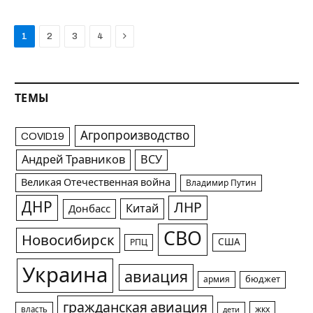
Next
1
2
3
4
ТЕМЫ
Агропроизводство
COVID19
Андрей Травников
ВСУ
Великая Отечественная война
Владимир Путин
ДНР
ЛНР
Китай
Донбасс
СВО
Новосибирск
США
РПЦ
Украина
авиация
армия
бюджет
гражданская авиация
жкх
власть
дети