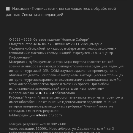
Нажимая «Подписаться», вы соглашаетесь с обработкой
данных.
Связаться с редакцией
.
© 2016 – 2026, Сетевое издание “Новости Сибири”.
Свидетельство
ЭЛ № ФС 77 – 82268 от 23.11.2021,
выдано
Федеральной службой по надзору в сфере связи, информационных
технологий и массовых коммуникаций. Учредитель: ООО “Центр
Информации”
Материалы, публикуемые на страницах портала являются точкой
зрения их авторов и не всегда совпадают с мнением редакции. Редакция
интернет-журнала SIBRU.COM вступает в диалог и переписку, но не
обязана это делать. Все права на материалы, находящиеся на страницах
интернет-журнала охраняются в соответствии с законодательством РФ,
в том числе об авторском праве и смежных правах. При любом
использовании материалов сайта и сателлитных проектов –
гиперссылка на
SIBRU.COM
обязательна.
Рубрика “Мнения” является самостоятельным сателлитным проектом и
имеет обособленное отношение к деятельности редакции. Мнения
авторов материалов размещенных в рубрике “Мнения” может не
совпадать с мнением редакции.
E-Mail редакции:
info@sibru.com
Телефон редакции: +7 913 002 24 80
Адрес редакции: 630091, Новосибирск, ул. Державина, дом 4, кв. 3
Сайт является средством массовой информации. 18+.