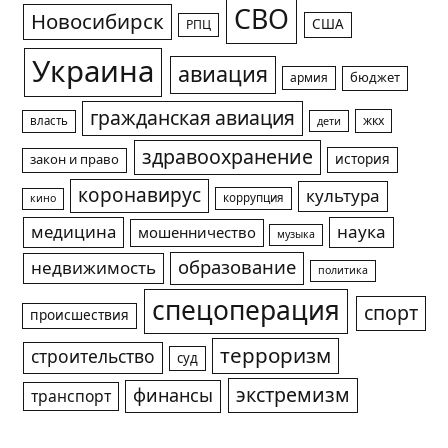
СВО
Новосибирск
США
РПЦ
Украина
авиация
армия
бюджет
гражданская авиация
жкх
власть
дети
здравоохранение
история
закон и право
коронавирус
культура
коррупция
кино
медицина
наука
мошенничество
музыка
образование
недвижимость
политика
спецоперация
спорт
происшествия
терроризм
строительство
суд
экстремизм
финансы
транспорт