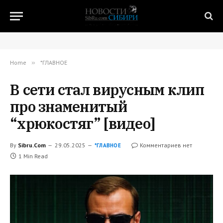
Home
»
*ГЛАВНОЕ
В сети стал вирусным клип
про знаменитый
“хрюкостяг” [видео]
By
Sibru.Com
29.05.2025
Комментариев нет
*ГЛАВНОЕ
1 Min Read