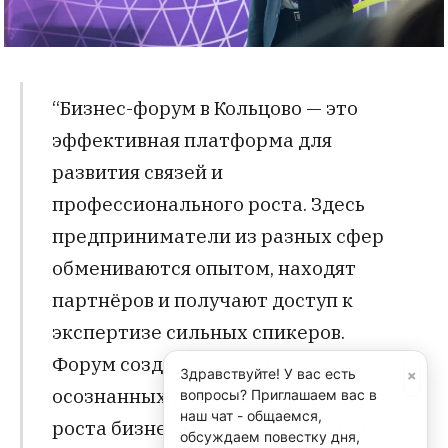
“Бизнес-форум в Кольцово — это
эффективная платформа для
развития связей и
профессионального роста. Здесь
предприниматели из разных сфер
обмениваются опытом, находят
партнёров и получают доступ к
экспертизе сильных спикеров.
Форум создаёт среду для
×
Здравствуйте! У вас есть
осознанных решений и устойчивого
вопросы? Приглашаем вас в
наш чат - общаемся,
роста бизнеса”, – Юлия Линюшина,
обсуждаем повестку дня,