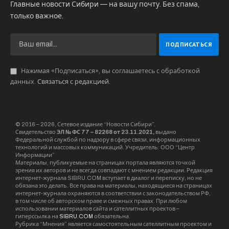
Главные новости Сибири — на вашу почту. Без спама,
только важное.
Нажимая «Подписаться», вы соглашаетесь с обработкой
данных.
Связаться с редакцией
.
© 2016 – 2026, Сетевое издание “Новости Сибири”.
Свидетельство
ЭЛ № ФС 77 – 82268 от 23.11.2021,
выдано
Федеральной службой по надзору в сфере связи, информационных
технологий и массовых коммуникаций. Учредитель: ООО “Центр
Информации”
Материалы, публикуемые на страницах портала являются точкой
зрения их авторов и не всегда совпадают с мнением редакции. Редакция
интернет-журнала SIBRU.COM вступает в диалог и переписку, но не
обязана это делать. Все права на материалы, находящиеся на страницах
интернет-журнала охраняются в соответствии с законодательством РФ,
в том числе об авторском праве и смежных правах. При любом
использовании материалов сайта и сателлитных проектов –
гиперссылка на
SIBRU.COM
обязательна.
Рубрика “Мнения” является самостоятельным сателлитным проектом и