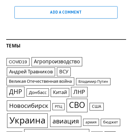
ADD A COMMENT
ТЕМЫ
Агропроизводство
COVID19
Андрей Травников
ВСУ
Великая Отечественная война
Владимир Путин
ДНР
ЛНР
Китай
Донбасс
СВО
Новосибирск
США
РПЦ
Украина
авиация
армия
бюджет