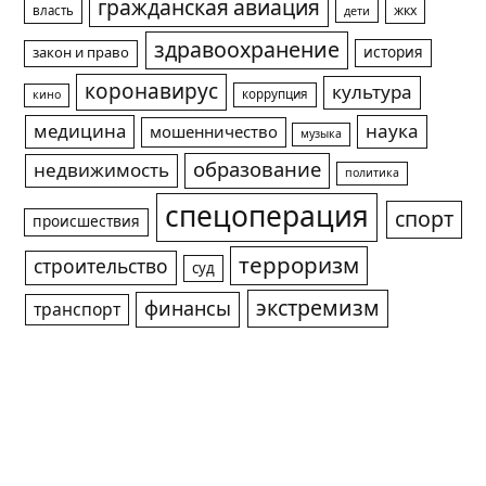
гражданская авиация
жкх
власть
дети
здравоохранение
история
закон и право
коронавирус
культура
коррупция
кино
медицина
наука
мошенничество
музыка
образование
недвижимость
политика
спецоперация
спорт
происшествия
терроризм
строительство
суд
экстремизм
финансы
транспорт