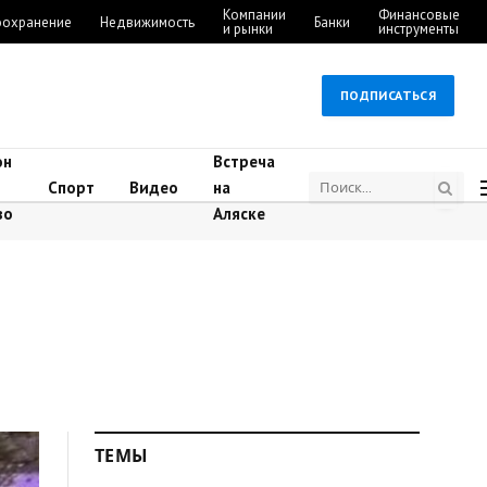
Компании
Финансовые
оохранение
Недвижимость
Банки
и рынки
инструменты
ПОДПИСАТЬСЯ
он
Встреча
Спорт
Видео
на
во
Аляске
ТЕМЫ