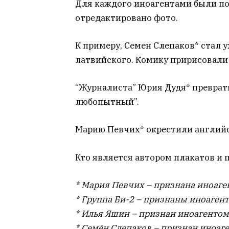
Для каждого иноагентами были по
отредактировано фото.
К примеру, Семен Слепаков* стал 
латвийского. Комику пририсовали
“Журналиста” Юрия Дудя* преврати
любопытный”.
Марию Певчих* окрестили англий
Кто является автором плакатов и 
* Мария Певчих – признана иноаге
* Группа Би-2 – признаны иноаген
* Илья Яшин – признан иноагентом
* Семён Слепаков – признан иноаг