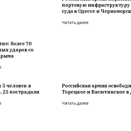
портовую инфраструктуру
суда в Одессе и Черноморс
Читать далее
гне: более 70
ых ударов со
Крыма
е
 5 человек в
Российская армия освобод
, 25 пострадали
Торецкое и Васютинское в
е
Читать далее