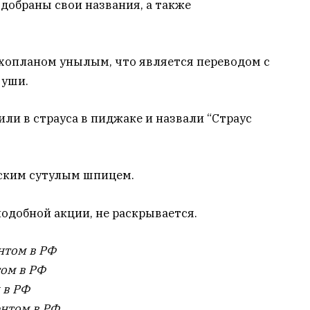
добраны свои названия, а также
ухопланом унылым, что является переводом с
 уши.
ли в страуса в пиджаке и назвали “Страус
ским сутулым шпицем.
подобной акции, не раскрывается.
нтом в РФ
том в РФ
 в РФ
ентом в РФ