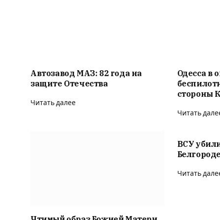
Автозавод МАЗ: 82 года на
Одесса в о
защите Отечества
беспилотн
стороны 
Читать далее
Читать дале
ВСУ убили
Белгороде
Читать дале
Чтимый образ Божией Матери