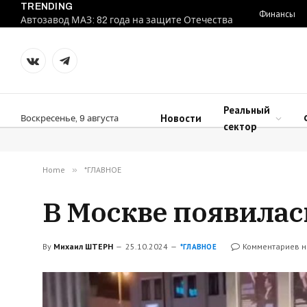
TRENDING
Финансы
Автозавод МАЗ: 82 года на защите Отечества
VKontakte
Telegram
Реальный
Новости
Воскресенье, 9 августа
сектор
Home
»
*ГЛАВНОЕ
В Москве появилас
By
Михаил ШТЕРН
25.10.2024
Комментариев н
*ГЛАВНОЕ