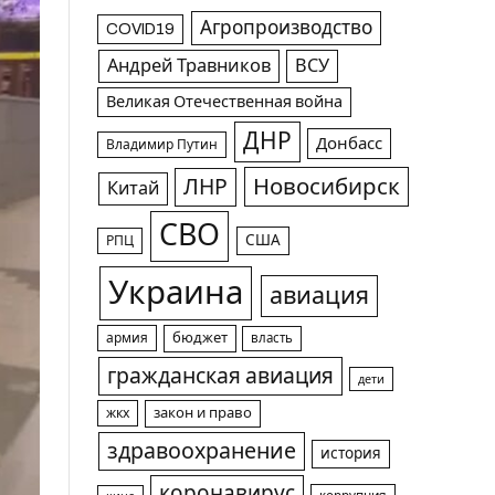
Агропроизводство
COVID19
Андрей Травников
ВСУ
Великая Отечественная война
ДНР
Донбасс
Владимир Путин
Новосибирск
ЛНР
Китай
СВО
США
РПЦ
Украина
авиация
армия
бюджет
власть
гражданская авиация
дети
жкх
закон и право
здравоохранение
история
коронавирус