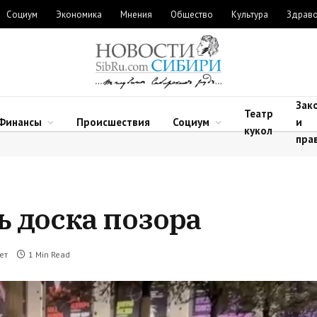
Социум
Экономика
Мнения
Общество
Культура
Здрав
Зак
Театр
Финансы
Происшествия
Социум
и
кукол
пра
ь доска позора
ет
1 Min Read