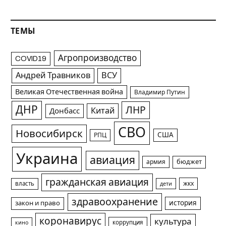
ТЕМЫ
Агропроизводство
COVID19
Андрей Травников
ВСУ
Великая Отечественная война
Владимир Путин
ДНР
ЛНР
Китай
Донбасс
СВО
Новосибирск
США
РПЦ
Украина
авиация
армия
бюджет
гражданская авиация
жкх
власть
дети
здравоохранение
история
закон и право
коронавирус
культура
коррупция
кино