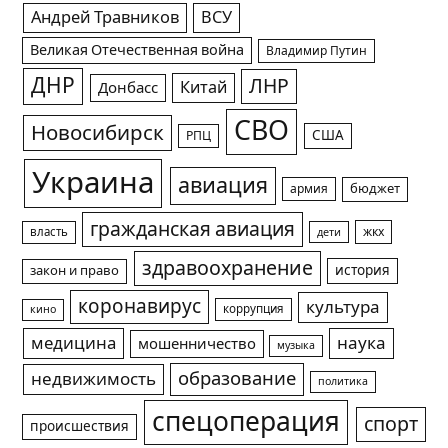
Андрей Травников
ВСУ
Великая Отечественная война
Владимир Путин
ДНР
ЛНР
Китай
Донбасс
СВО
Новосибирск
США
РПЦ
Украина
авиация
армия
бюджет
гражданская авиация
жкх
власть
дети
здравоохранение
история
закон и право
коронавирус
культура
коррупция
кино
медицина
наука
мошенничество
музыка
образование
недвижимость
политика
спецоперация
спорт
происшествия