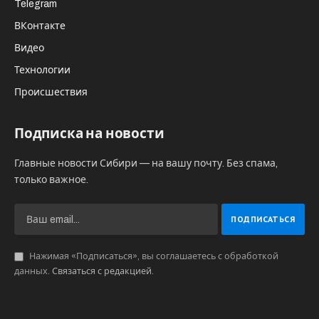
продлится еще до конца недели. Старт
празднику дал флешмоб «Гуляем в стиле
Пушкина». Организаторами необычной
инициативы выступили Молодежный
центр Кольцово и КДЦ «Факел».
— Ждем гостей в костюмах эпохи Пушкина,
элементах костюмов или аксессуаров. Лучший
костюм и лучший образ ждет приз! —
поделилась с пресс-службой наукограда
Кольцово и. о. директора МЦ Ольга Русакова.