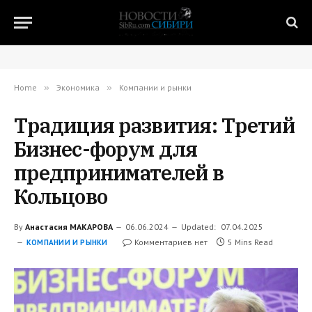
Home
»
Экономика
»
Компании и рынки
Традиция развития: Третий
Бизнес-форум для
предпринимателей в
Кольцово
By
Анастасия МАКАРОВА
06.06.2024
Updated:
07.04.2025
Комментариев нет
5 Mins Read
КОМПАНИИ И РЫНКИ