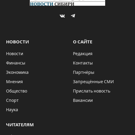
By
Sibru.Com
06.06.2024
Комментариев нет
КУЛЬТУРА
1 Min Read
Вечером 6 июня в честь 225-летия со дня
рождения А. С. Пушкина в парке Кольцово
состоялся большой праздник, который