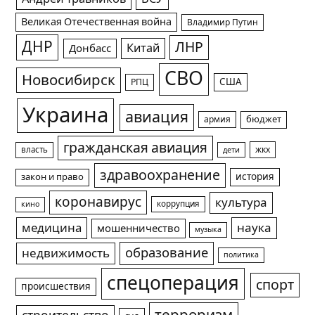
Великая Отечественная война
Владимир Путин
ДНР
ЛНР
Китай
Донбасс
СВО
Новосибирск
США
РПЦ
Украина
авиация
армия
бюджет
гражданская авиация
жкх
власть
дети
здравоохранение
история
закон и право
коронавирус
культура
коррупция
кино
медицина
наука
мошенничество
музыка
образование
недвижимость
политика
спецоперация
спорт
происшествия