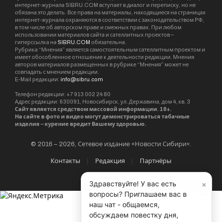
интернет-журнала SIBRU.COM вступает в диалог и переписку, но не
обязана это делать. Все права на материалы, находящиеся на страницах
интернет-журнала охраняются в соответствии с законодательством РФ,
в том числе об авторском праве и смежных правах. При любом
использовании материалов сайта и сателлитных проектов –
гиперссылка на
SIBRU.COM
обязательна.
Рубрика “Мнения” является самостоятельным сателлитным проектом и
имеет обособленное отношение к деятельности редакции. Мнения
авторов материалов размещенных в рубрике “Мнения” может не
совпадать с мнением редакции.
E-Mail редакции:
info@sibru.com
Телефон редакции: +7 913 002 24 80
Адрес редакции: 630091, Новосибирск, ул. Державина, дом 4, кв. 3
Сайт является средством массовой информации. 18+.
На сайте в фото и видео могут демонстрироваться табачные
изделия – курение вредит Вашему здоровью.
© 2016 – 2026, Сетевое издание «Новости Сибири».
Контакты
Редакция
Партнёры
×
Здравствуйте! У вас есть
вопросы? Приглашаем вас в
наш чат - общаемся,
обсуждаем повестку дня,