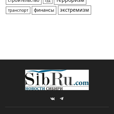
терроризм
строительство
суд
экстремизм
финансы
транспорт
VKontakte
Telegram