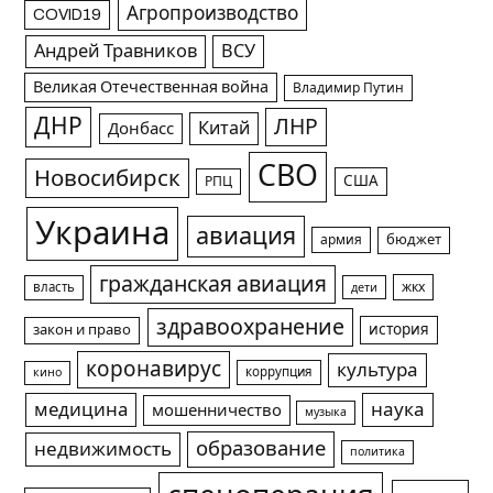
Агропроизводство
COVID19
Андрей Травников
ВСУ
Великая Отечественная война
Владимир Путин
ДНР
ЛНР
Китай
Донбасс
СВО
Новосибирск
США
РПЦ
Украина
авиация
армия
бюджет
гражданская авиация
жкх
власть
дети
здравоохранение
история
закон и право
коронавирус
культура
коррупция
кино
медицина
наука
мошенничество
музыка
образование
недвижимость
политика