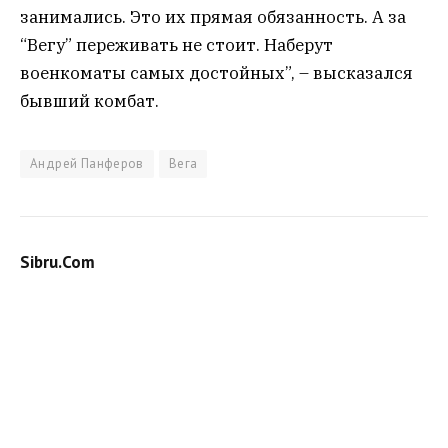
занимались. Это их прямая обязанность. А за
“Вегу” переживать не стоит. Наберут
военкоматы самых достойных”, – высказался
бывший комбат.
Андрей Панферов
Вега
Sibru.Com
Website
Материалы, публикуемые за авторством "Редакция
SibRu.com" являются результатом коллективной работы
редакции (за исключением случаев, если указана ссылка
на источник или материал помечен как рекламный).