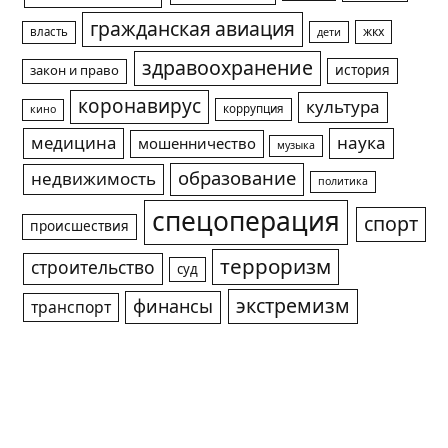
гражданская авиация
жкх
власть
дети
здравоохранение
история
закон и право
коронавирус
культура
коррупция
кино
медицина
наука
мошенничество
музыка
образование
недвижимость
политика
спецоперация
спорт
происшествия
терроризм
строительство
суд
экстремизм
финансы
транспорт