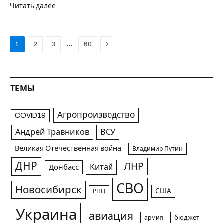
Читать далее
Next
…
1
2
3
60
ТЕМЫ
Агропроизводство
COVID19
Андрей Травников
ВСУ
Великая Отечественная война
Владимир Путин
ДНР
ЛНР
Китай
Донбасс
СВО
Новосибирск
США
РПЦ
Украина
авиация
армия
бюджет