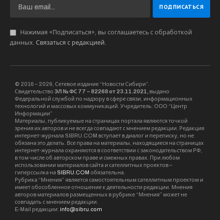
Нажимая «Подписаться», вы соглашаетесь с обработкой
данных.
Связаться с редакцией
.
© 2016 – 2026, Сетевое издание “Новости Сибири”.
Свидетельство
ЭЛ № ФС 77 – 82268 от 23.11.2021,
выдано
Федеральной службой по надзору в сфере связи, информационных
технологий и массовых коммуникаций. Учредитель: ООО “Центр
Информации”
Материалы, публикуемые на страницах портала являются точкой
зрения их авторов и не всегда совпадают с мнением редакции. Редакция
интернет-журнала SIBRU.COM вступает в диалог и переписку, но не
обязана это делать. Все права на материалы, находящиеся на страницах
интернет-журнала охраняются в соответствии с законодательством РФ,
в том числе об авторском праве и смежных правах. При любом
использовании материалов сайта и сателлитных проектов –
гиперссылка на
SIBRU.COM
обязательна.
Рубрика “Мнения” является самостоятельным сателлитным проектом и
имеет обособленное отношение к деятельности редакции. Мнения
авторов материалов размещенных в рубрике “Мнения” может не
совпадать с мнением редакции.
E-Mail редакции:
info@sibru.com