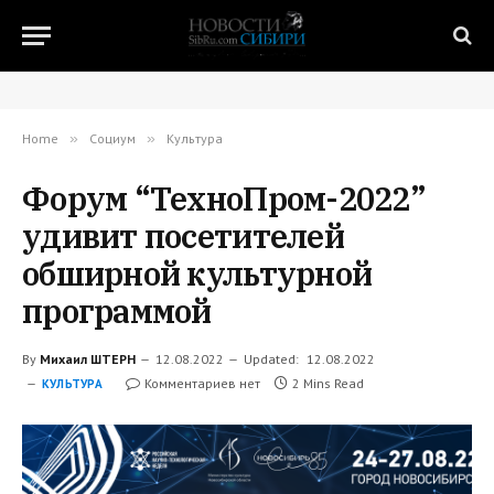
Home
»
Социум
»
Культура
Форум “ТехноПром-2022”
удивит посетителей
обширной культурной
программой
By
Михаил ШТЕРН
12.08.2022
Updated:
12.08.2022
Комментариев нет
2 Mins Read
КУЛЬТУРА