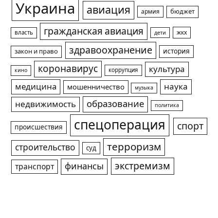
Украина
авиация
армия
бюджет
гражданская авиация
жкх
власть
дети
здравоохранение
история
закон и право
коронавирус
культура
коррупция
кино
медицина
наука
мошенничество
музыка
образование
недвижимость
политика
спецоперация
спорт
происшествия
терроризм
строительство
суд
экстремизм
финансы
транспорт