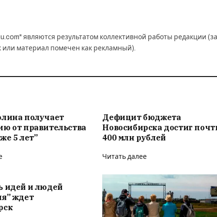
u.com" являются результатом коллективной работы редакции (з
к или материал помечен как рекламный).
олина получает
Дефицит бюджета
ию от правительства
Новосибирска достиг почт
же 5 лет”
400 млн рублей
е
Читать далее
ь идей и людей
ия” ждет
рск