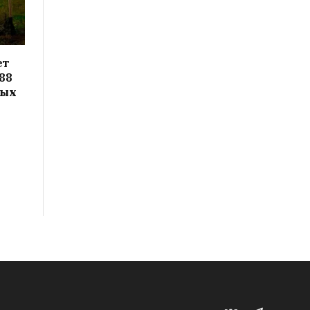
ет
88
вых