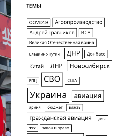
ТЕМЫ
Агропроизводство
COVID19
Андрей Травников
ВСУ
Великая Отечественная война
ДНР
Донбасс
Владимир Путин
Новосибирск
ЛНР
Китай
СВО
США
РПЦ
Украина
авиация
армия
бюджет
власть
гражданская авиация
дети
жкх
закон и право