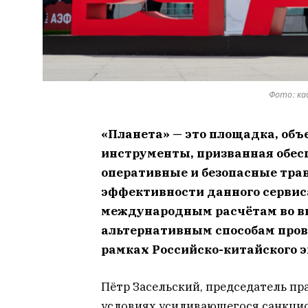
Фото: ка
«Планета» — это площадка, об
инструменты, призванная обе
оперативные и безопасные тран
эффективности данного сервиса
международным расчётам во в
альтернативным способам пров
рамках Российско-китайского э
Пётр Засельский, председатель п
условиях усиливающегося санкцио