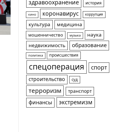
здравоохранение
история
коронавирус
коррупция
кино
культура
медицина
наука
мошенничество
музыка
образование
недвижимость
происшествия
политика
спецоперация
спорт
строительство
суд
терроризм
транспорт
экстремизм
финансы