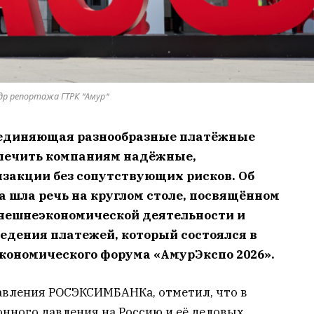
др репортажа ГТРК "Амур"
ъединяющая разнообразные платёжные
спечить компаниям надёжные,
закции без сопутствующих рисков. Об
 шла речь на круглом столе, посвящённом
нешнеэкономической деятельности и
едения платежей, который состоялся в
кономического форума «АмурЭкспо 2026».
равления РОСЭКСИМБАНКа, отметил, что в
нного давления на Россию и её деловых