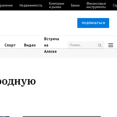
Компании
Финансовые
ранение
Недвижимость
Банки
Ст
и рынки
инструменты
ПОДПИСАТЬСЯ
Встреча
Спорт
Видео
на
Аляске
родную