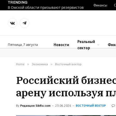
TRENDING
Финансы
С
В Омской области призывают резервистов
VKontakte
Telegram
Реальный
Новости
Фин
Пятница, 7 августа
сектор
Home
»
Экономика
»
Восточный вектор
Российский бизне
арену используя п
By
Редакция SibRu.com
23.06.2026
ВОСТОЧНЫЙ ВЕКТОР