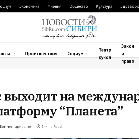
оциум
Экономика
Мнения
Общество
Культура
Здравоох
Закон
Театр
ансы
Происшествия
Социум
и
кукол
право
с выходит на междуна
латформу “Планета”
Комментариев нет
2 Mins Read