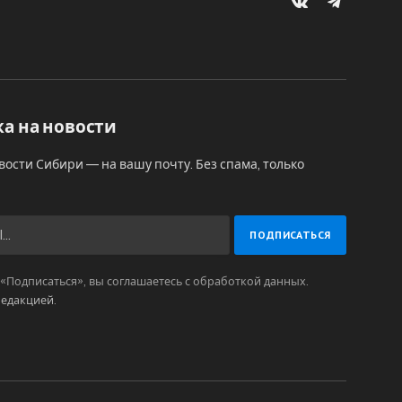
VKontakte
Telegram
а на новости
вости Сибири — на вашу почту. Без спама, только
Подписаться», вы соглашаетесь с обработкой данных.
редакцией
.