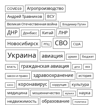
Агропроизводство
COVID19
Андрей Травников
ВСУ
Великая Отечественная война
Владимир Путин
ДНР
ЛНР
Китай
Донбасс
СВО
Новосибирск
США
РПЦ
Украина
авиация
армия
бюджет
гражданская авиация
жкх
власть
дети
здравоохранение
история
закон и право
коронавирус
культура
коррупция
кино
медицина
наука
мошенничество
музыка
образование
недвижимость
политика