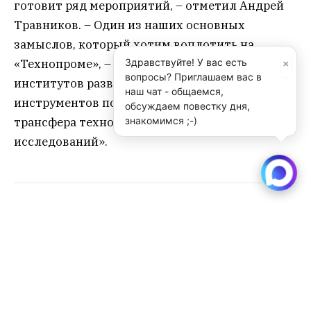
готовит ряд мероприятий, – отметил Андрей
Травников. – Один из наших основных
замыслов, который хотим воплотить на
×
Здравствуйте! У вас есть
«Технопроме», – показать всё многообразие
вопросы? Приглашаем вас в
институтов развития, институтов и
наш чат - общаемся,
инструментов поддержки инноваций,
обсуждаем повестку дня,
знакомимся ;-)
трансфера технологий и результатов
исследований».
Sibru.Com
Website
Материалы, публикуемые за авторством "Редакция
SibRu.com" являются результатом коллективной работы
редакции (за исключением случаев, если указана ссылка