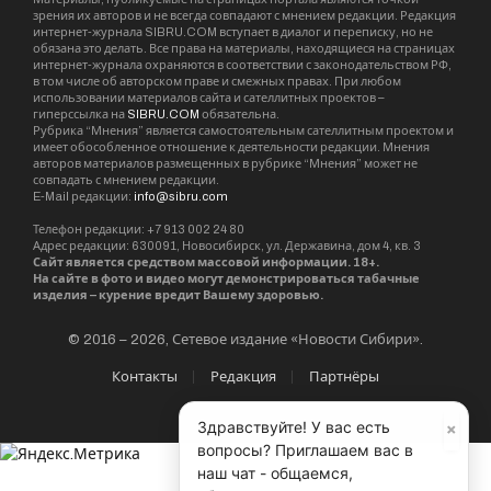
зрения их авторов и не всегда совпадают с мнением редакции. Редакция
интернет-журнала SIBRU.COM вступает в диалог и переписку, но не
обязана это делать. Все права на материалы, находящиеся на страницах
интернет-журнала охраняются в соответствии с законодательством РФ,
в том числе об авторском праве и смежных правах. При любом
использовании материалов сайта и сателлитных проектов –
гиперссылка на
SIBRU.COM
обязательна.
Рубрика “Мнения” является самостоятельным сателлитным проектом и
имеет обособленное отношение к деятельности редакции. Мнения
авторов материалов размещенных в рубрике “Мнения” может не
совпадать с мнением редакции.
E-Mail редакции:
info@sibru.com
Телефон редакции: +7 913 002 24 80
Адрес редакции: 630091, Новосибирск, ул. Державина, дом 4, кв. 3
Сайт является средством массовой информации. 18+.
На сайте в фото и видео могут демонстрироваться табачные
изделия – курение вредит Вашему здоровью.
© 2016 – 2026, Сетевое издание «Новости Сибири».
Контакты
Редакция
Партнёры
×
Здравствуйте! У вас есть
вопросы? Приглашаем вас в
наш чат - общаемся,