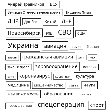
Андрей Травников
ВСУ
Великая Отечественная война
Владимир Путин
ДНР
ЛНР
Китай
Донбасс
СВО
Новосибирск
США
РПЦ
Украина
авиация
армия
бюджет
гражданская авиация
жкх
власть
дети
здравоохранение
история
закон и право
коронавирус
культура
коррупция
кино
медицина
наука
мошенничество
музыка
образование
недвижимость
политика
спецоперация
спорт
происшествия