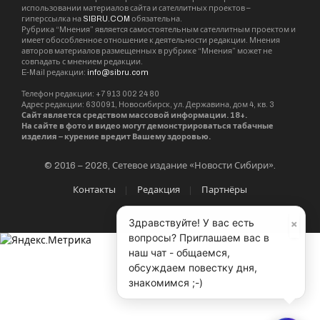
использовании материалов сайта и сателлитных проектов –
гиперссылка на
SIBRU.COM
обязательна.
Рубрика “Мнения” является самостоятельным сателлитным проектом и
имеет обособленное отношение к деятельности редакции. Мнения
авторов материалов размещенных в рубрике “Мнения” может не
совпадать с мнением редакции.
E-Mail редакции:
info@sibru.com
Телефон редакции: +7 913 002 24 80
Адрес редакции: 630091, Новосибирск, ул. Державина, дом 4, кв. 3
Сайт является средством массовой информации. 18+.
На сайте в фото и видео могут демонстрироваться табачные
изделия – курение вредит Вашему здоровью.
© 2016 – 2026, Сетевое издание «Новости Сибири».
Контакты
Редакция
Партнёры
×
Здравствуйте! У вас есть
вопросы? Приглашаем вас в
наш чат - общаемся,
обсуждаем повестку дня,
знакомимся ;-)