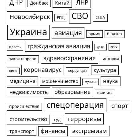
ДНР
ЛНР
Китай
Донбасс
СВО
Новосибирск
США
РПЦ
Украина
авиация
армия
бюджет
гражданская авиация
жкх
власть
дети
здравоохранение
история
закон и право
коронавирус
культура
коррупция
кино
медицина
наука
мошенничество
музыка
образование
недвижимость
политика
спецоперация
спорт
происшествия
терроризм
строительство
суд
экстремизм
финансы
транспорт