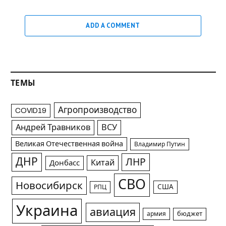
Великая Отечественная война
Владимир Путин
ДНР
ЛНР
Китай
Донбасс
СВО
Новосибирск
США
РПЦ
Украина
авиация
армия
бюджет
гражданская авиация
жкх
власть
дети
здравоохранение
история
закон и право
коронавирус
культура
коррупция
кино
медицина
наука
мошенничество
музыка
образование
недвижимость
политика
спецоперация
спорт
происшествия
терроризм
строительство
суд