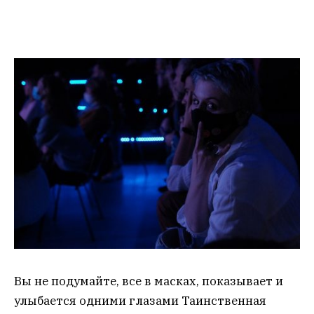
Вы не подумайте, все в масках, показывает и
улыбается одними глазами Таинственная
Слушательница в полумраке зрительного зала.
Кстати, ведь именно благодаря чертовым
маскам возродилось старинное и очень важное
для каждого гостя на маскараде искусство –
улыбаться
только
глазами. Вот так это
делается, показывает незнакомка. А что,
“СверхНовая книга” в “Подземке” – чем не
маскарад, не правда ли?
PS: