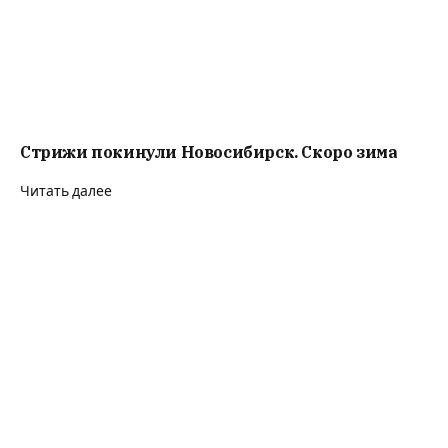
Более 550 соотечественников переселились в
Омскую область с начала года
Читать далее