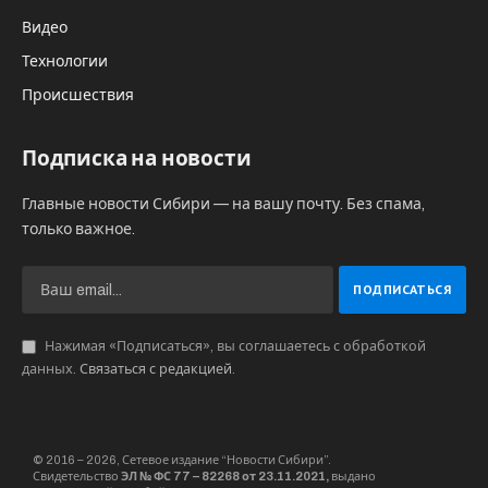
Федеральной службой по надзору в сфере связи, информационных
технологий и массовых коммуникаций. Учредитель: ООО “Центр
Информации”
Материалы, публикуемые на страницах портала являются точкой
зрения их авторов и не всегда совпадают с мнением редакции. Редакция
интернет-журнала SIBRU.COM вступает в диалог и переписку, но не
обязана это делать. Все права на материалы, находящиеся на страницах
интернет-журнала охраняются в соответствии с законодательством РФ,
в том числе об авторском праве и смежных правах. При любом
использовании материалов сайта и сателлитных проектов –
гиперссылка на
SIBRU.COM
обязательна.
Рубрика “Мнения” является самостоятельным сателлитным проектом и
имеет обособленное отношение к деятельности редакции. Мнения
авторов материалов размещенных в рубрике “Мнения” может не
совпадать с мнением редакции.
E-Mail редакции:
info@sibru.com
Телефон редакции: +7 913 002 24 80
Адрес редакции: 630091, Новосибирск, ул. Державина, дом 4, кв. 3
Сайт является средством массовой информации. 18+.
На сайте в фото и видео могут демонстрироваться табачные
изделия – курение вредит Вашему здоровью.
© 2016 – 2026, Сетевое издание «Новости Сибири».
Контакты
Редакция
Партнёры