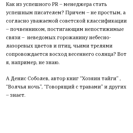
Как из успешного PR – менеджера стать
успешным писателем? Причем – не простым, а
согласно уважаемой советской классификации
– почвенником, постигающим непостижимые
связи – неведомых горожанину небесно-
лазоревых цветов и птиц, чьими трелями
сопровождается восход весеннего солнца? Вот
я, например, не знаю.
А Денис Соболев, автор книг “Хозяин тайги” ,
“Волчья ночь”, “Говорящий с травами” и других
– знает.
Конечно, Пелевин (Александр) – одна из
флагманских фигур на фестивале. Он