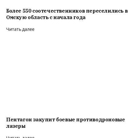
Пентагон закупит боевые противодроновые
лазеры
Читать далее
Полина Лурье продает скандальную
квартиру, а Ларисе Долиной друзья подарили
новую
Читать далее