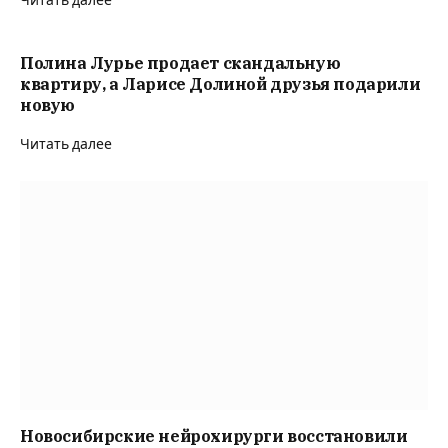
Новосибирские нейрохирурги восстановили
функции рук двум бойцам после минно-
взрывных травм
Читать далее