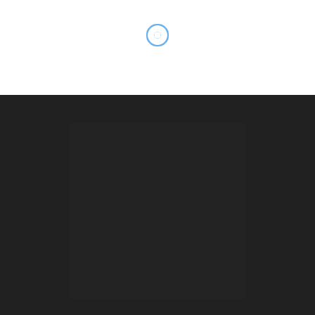
VKontakte
Telegram
НОВОСТИ
О САЙТЕ
Новости
Редакция
Финансы
Контакты
Экономика
Партнёры
Мнения
Запрещённые СМИ
Общество
Прислать новость
Спорт
Вакансии
Наука
ЧИТАТЕЛЯМ
Telegram