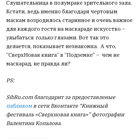
SibRu.com благодарит за предоставленые
пабликом
в сети Вконтакте “Книжный
фестиваль «Сверхновая книга»” фотографии
Валентина Копалова
.
книги
литература
Михаил ШТЕРН
GR-технолог, веб-разработчик. Специалист по
маркетинговым коммуникациям. Журналист и
обозреватель ряда федеральных СМИ. Руководитель
интернет-проектов.