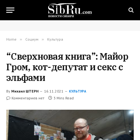
Home
»
Социум
»
Культура
“Сверхновая книга”: Майор
Гром, кот-депутат и секс с
эльфами
By
Михаил ШТЕРН
16.11.2021
КУЛЬТУРА
Комментариев нет
3 Mins Read