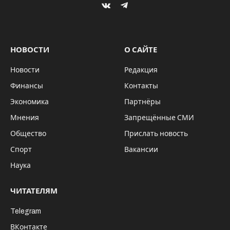
ВКонтакте
Видео
Технологии
Происшествия
Подписка на новости
Главные новости Сибири — на вашу почту. Без спама,
только важное.
Нажимая «Подписаться», вы соглашаетесь с обработкой
данных.
Связаться с редакцией
.
© 2016 – 2026, Сетевое издание “Новости Сибири”.
Свидетельство
ЭЛ № ФС 77 – 82268 от 23.11.2021,
выдано