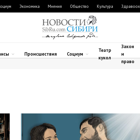
оциум
Экономика
Мнения
Общество
Культура
Здравоох
Закон
Театр
ансы
Происшествия
Социум
и
кукол
право