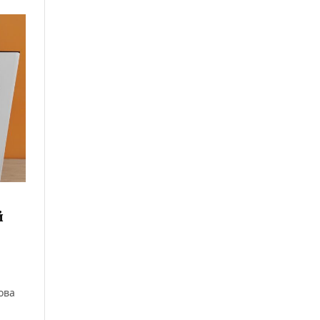
й
ова