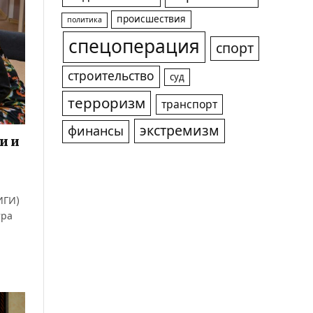
происшествия
политика
спецоперация
спорт
строительство
суд
терроризм
транспорт
экстремизм
финансы
и и
ИГИ)
тра