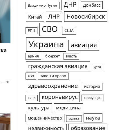
ДНР
Донбасс
Владимир Путин
Новосибирск
ЛНР
Китай
СВО
США
РПЦ
Украина
авиация
ска
армия
бюджет
власть
гражданская авиация
дети
жкх
закон и право
 — от
здравоохранение
история
коронавирус
коррупция
кино
культура
медицина
наука
мошенничество
музыка
образование
недвижимость