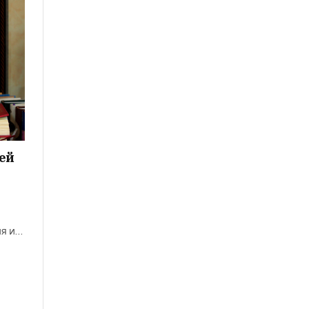
ей
ия и…