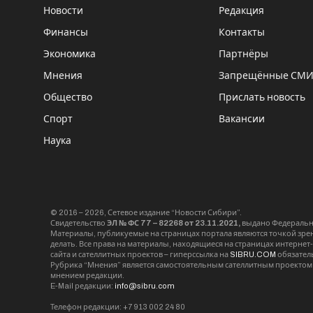
Новости
Редакция
Финансы
Контакты
Экономика
Партнёры
Мнения
Запрещённые СМ
Общество
Прислать новость
Спорт
Вакансии
Наука
© 2016 – 2026, Сетевое издание “Новости Сибири”.
Свидетельство
ЭЛ № ФС 77 – 82268 от 23.11.2021,
выдано Федерально
Материалы, публикуемые на страницах портала являются точкой зрени
делать. Все права на материалы, находящиеся на страницах интернет
сайта и сателлитных проектов – гиперссылка на
SIBRU.COM
обязател
Рубрика “Мнения” является самостоятельным сателлитным проектом 
мнением редакции.
E-Mail редакции:
info@sibru.com
Телефон редакции: +7 913 002 24 80