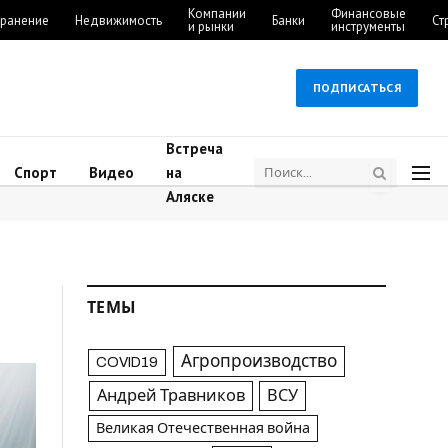
Компании
Финансовые
ранение
Недвижимость
Банки
Ст
и рынки
инструменты
ПОДПИСАТЬСЯ
Встреча
Спорт
Видео
на
Аляске
ТЕМЫ
Агропроизводство
COVID19
Андрей Травников
ВСУ
Великая Отечественная война