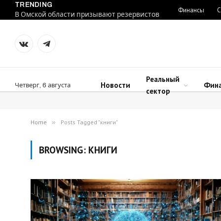
TRENDING
Финансы
С
В Омской области призывают резервистов
VKontakte
Telegram
Реальный
Новости
Фин
Четверг, 6 августа
сектор
Home
»
Posts Tagged "книги"
BROWSING:
КНИГИ