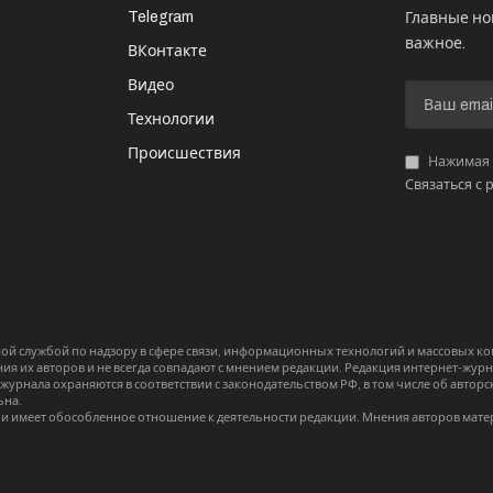
Telegram
Главные но
важное.
ВКонтакте
Видео
И
Технологии
Происшествия
Нажимая «
Связаться с 
й службой по надзору в сфере связи, информационных технологий и массовых 
я их авторов и не всегда совпадают с мнением редакции. Редакция интернет-журна
-журнала охраняются в соответствии с законодательством РФ, в том числе об авт
ьна.
и имеет обособленное отношение к деятельности редакции. Мнения авторов мате