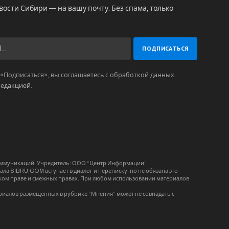
вости Сибири — на вашу почту. Без спама, только
Подписаться», вы соглашаетесь с обработкой данных.
редакцией
.
коммуникаций. Учредитель: ООО “Центр Информации”
ла SIBRU.COM вступает в диалог и переписку, но не обязана это
орском праве и смежных правах. При любом использовании материалов
риалов размещенных в рубрике “Мнения” может не совпадать с