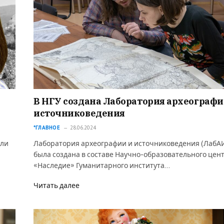
В НГУ создана Лаборатория археографи
источниковедения
*ГЛАВНОЕ
28.06.2024
али
Лаборатория археографии и источниковедения (ЛабА
была создана в составе Научно-образовательного цен
«Наследие» Гуманитарного института…
Читать далее