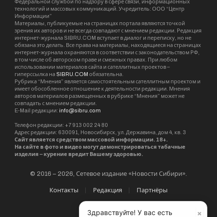
Федеральной службой по надзору в сфере связи, информационных
технологий и массовых коммуникаций. Учредитель: ООО “Центр
Информации”
Материалы, публикуемые на страницах портала являются точкой
зрения их авторов и не всегда совпадают с мнением редакции. Редакция
интернет-журнала SIBRU.COM вступает в диалог и переписку, но не
обязана это делать. Все права на материалы, находящиеся на страницах
интернет-журнала охраняются в соответствии с законодательством РФ,
в том числе об авторском праве и смежных правах. При любом
использовании материалов сайта и сателлитных проектов –
гиперссылка на
SIBRU.COM
обязательна.
Рубрика “Мнения” является самостоятельным сателлитным проектом и
имеет обособленное отношение к деятельности редакции. Мнения
авторов материалов размещенных в рубрике “Мнения” может не
совпадать с мнением редакции.
E-Mail редакции:
info@sibru.com
Телефон редакции: +7 913 002 24 80
Адрес редакции: 630091, Новосибирск, ул. Державина, дом 4, кв. 3
Сайт является средством массовой информации. 18+.
На сайте в фото и видео могут демонстрироваться табачные
изделия – курение вредит Вашему здоровью.
© 2016 – 2026, Сетевое издание «Новости Сибири».
Контакты
Редакция
Партнёры
×
Здравствуйте! У вас есть