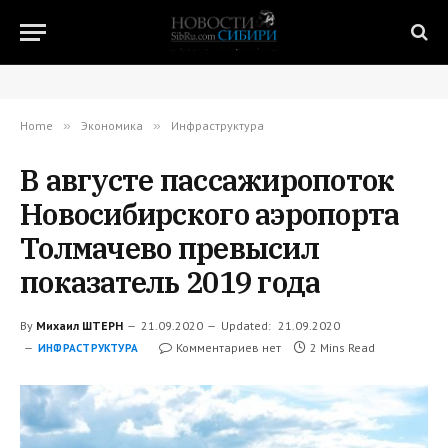
Home
»
Экономика
»
Инфраструктура
В августе пассажиропоток
Новосибирского аэропорта
Толмачево превысил
показатель 2019 года
By
Михаил ШТЕРН
21.09.2020
Updated:
21.09.2020
Комментариев нет
2 Mins Read
ИНФРАСТРУКТУРА