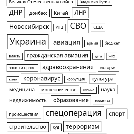
Великая Отечественная война
Владимир Путин
ДНР
ЛНР
Китай
Донбасс
СВО
Новосибирск
США
РПЦ
Украина
авиация
армия
бюджет
гражданская авиация
жкх
власть
дети
здравоохранение
история
закон и право
коронавирус
культура
коррупция
кино
медицина
наука
мошенничество
музыка
образование
недвижимость
политика
спецоперация
спорт
происшествия
терроризм
строительство
суд