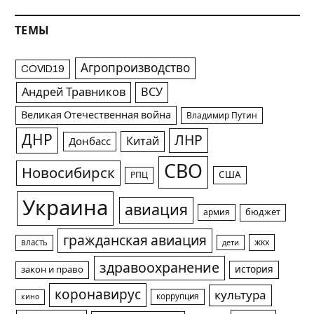
ТЕМЫ
Агропроизводство
COVID19
Андрей Травников
ВСУ
Великая Отечественная война
Владимир Путин
ДНР
ЛНР
Китай
Донбасс
СВО
Новосибирск
США
РПЦ
Украина
авиация
армия
бюджет
гражданская авиация
жкх
власть
дети
здравоохранение
история
закон и право
коронавирус
культура
коррупция
кино