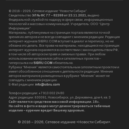
© 2016 – 2026, Сетевое издание “Новости Сибири”.
Свидетельство
ЭЛ № ФС 77 – 82268 от 23.11.2021,
выдано
Федеральной службой по надзору в сфере связи, информационных
технологий и массовых коммуникаций. Учредитель: ООО “Центр
Информации”
Материалы, публикуемые на страницах портала являются точкой
зрения их авторов и не всегда совпадают с мнением редакции. Редакция
интернет-журнала SIBRU.COM вступает в диалог и переписку, но не
обязана это делать. Все права на материалы, находящиеся на страницах
интернет-журнала охраняются в соответствии с законодательством РФ,
в том числе об авторском праве и смежных правах. При любом
использовании материалов сайта и сателлитных проектов –
гиперссылка на
SIBRU.COM
обязательна.
Рубрика “Мнения” является самостоятельным сателлитным проектом и
имеет обособленное отношение к деятельности редакции. Мнения
авторов материалов размещенных в рубрике “Мнения” может не
совпадать с мнением редакции.
E-Mail редакции:
info@sibru.com
Телефон редакции: +7 913 002 24 80
Адрес редакции: 630091, Новосибирск, ул. Державина, дом 4, кв. 3
Сайт является средством массовой информации. 18+.
На сайте в фото и видео могут демонстрироваться табачные
изделия – курение вредит Вашему здоровью.
© 2016 – 2026, Сетевое издание «Новости Сибири».