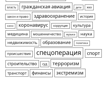
гражданская авиация
жкх
власть
дети
здравоохранение
история
закон и право
коронавирус
культура
коррупция
кино
медицина
наука
мошенничество
музыка
образование
недвижимость
политика
спецоперация
спорт
происшествия
терроризм
строительство
суд
экстремизм
финансы
транспорт