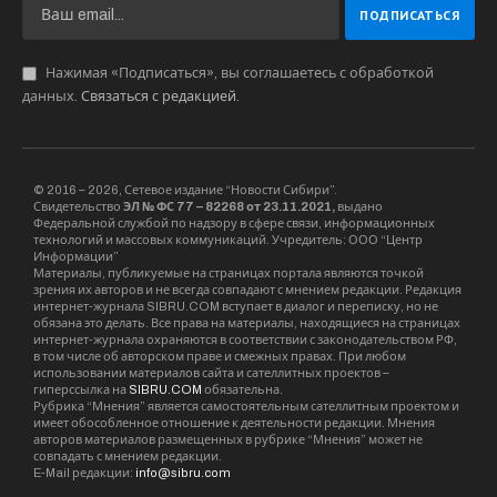
Нажимая «Подписаться», вы соглашаетесь с обработкой
данных.
Связаться с редакцией
.
© 2016 – 2026, Сетевое издание “Новости Сибири”.
Свидетельство
ЭЛ № ФС 77 – 82268 от 23.11.2021,
выдано
Федеральной службой по надзору в сфере связи, информационных
технологий и массовых коммуникаций. Учредитель: ООО “Центр
Информации”
Материалы, публикуемые на страницах портала являются точкой
зрения их авторов и не всегда совпадают с мнением редакции. Редакция
интернет-журнала SIBRU.COM вступает в диалог и переписку, но не
обязана это делать. Все права на материалы, находящиеся на страницах
интернет-журнала охраняются в соответствии с законодательством РФ,
в том числе об авторском праве и смежных правах. При любом
использовании материалов сайта и сателлитных проектов –
гиперссылка на
SIBRU.COM
обязательна.
Рубрика “Мнения” является самостоятельным сателлитным проектом и
имеет обособленное отношение к деятельности редакции. Мнения
авторов материалов размещенных в рубрике “Мнения” может не
совпадать с мнением редакции.
E-Mail редакции:
info@sibru.com