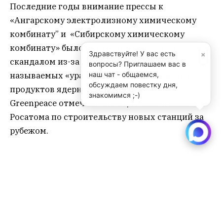
Последние годы внимание прессы к
«Ангарскому электролизному химическому
комбинату” и «Сибирскому химическому
комбинату» было приковано в связи со
×
Здравствуйте! У вас есть
скандалом из-за поставок на комбинат так
вопросы? Приглашаем вас в
называемых «урановых хвостов», опасных
наш чат - общаемся,
обсуждаем повестку дня,
продуктов ядерного производства. Эксперты
знакомимся ;-)
Greenpeace отмечали амбициозные планы
Росатома по строительству новых станций за
рубежом.
«Росатом, – отмечал в интервью
петербургскому изданию «Новый
проспект» руководитель
энергетической программы