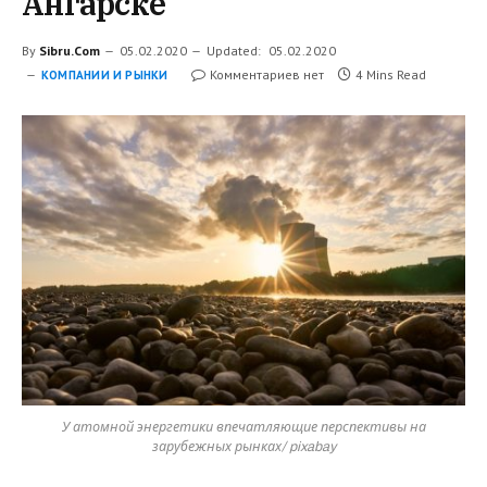
Ангарске
By
Sibru.Com
05.02.2020
Updated:
05.02.2020
Комментариев нет
4 Mins Read
КОМПАНИИ И РЫНКИ
У атомной энергетики впечатляющие перспективы на
зарубежных рынках/ pixabay