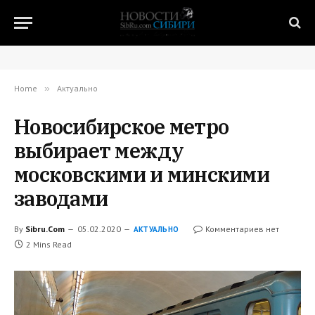
Home
»
Актуально
Новосибирское метро
выбирает между
московскими и минскими
заводами
By
Sibru.Com
05.02.2020
Комментариев нет
АКТУАЛЬНО
2 Mins Read