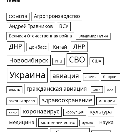
ТЕМЫ
Агропроизводство
COVID19
Андрей Травников
ВСУ
Великая Отечественная война
Владимир Путин
ДНР
ЛНР
Китай
Донбасс
СВО
Новосибирск
США
РПЦ
Украина
авиация
армия
бюджет
гражданская авиация
жкх
власть
дети
здравоохранение
история
закон и право
коронавирус
культура
коррупция
кино
медицина
наука
мошенничество
музыка