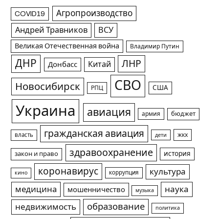
Агропроизводство
COVID19
Андрей Травников
ВСУ
Великая Отечественная война
Владимир Путин
ДНР
ЛНР
Китай
Донбасс
СВО
Новосибирск
США
РПЦ
Украина
авиация
армия
бюджет
гражданская авиация
жкх
власть
дети
здравоохранение
история
закон и право
коронавирус
культура
коррупция
кино
медицина
наука
мошенничество
музыка
образование
недвижимость
политика