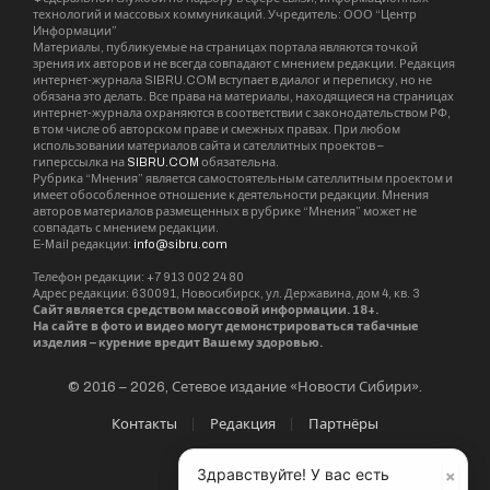
технологий и массовых коммуникаций. Учредитель: ООО “Центр
Информации”
Материалы, публикуемые на страницах портала являются точкой
зрения их авторов и не всегда совпадают с мнением редакции. Редакция
интернет-журнала SIBRU.COM вступает в диалог и переписку, но не
обязана это делать. Все права на материалы, находящиеся на страницах
интернет-журнала охраняются в соответствии с законодательством РФ,
в том числе об авторском праве и смежных правах. При любом
использовании материалов сайта и сателлитных проектов –
гиперссылка на
SIBRU.COM
обязательна.
Рубрика “Мнения” является самостоятельным сателлитным проектом и
имеет обособленное отношение к деятельности редакции. Мнения
авторов материалов размещенных в рубрике “Мнения” может не
совпадать с мнением редакции.
E-Mail редакции:
info@sibru.com
Телефон редакции: +7 913 002 24 80
Адрес редакции: 630091, Новосибирск, ул. Державина, дом 4, кв. 3
Сайт является средством массовой информации. 18+.
На сайте в фото и видео могут демонстрироваться табачные
изделия – курение вредит Вашему здоровью.
© 2016 – 2026, Сетевое издание «Новости Сибири».
Контакты
Редакция
Партнёры
×
Здравствуйте! У вас есть