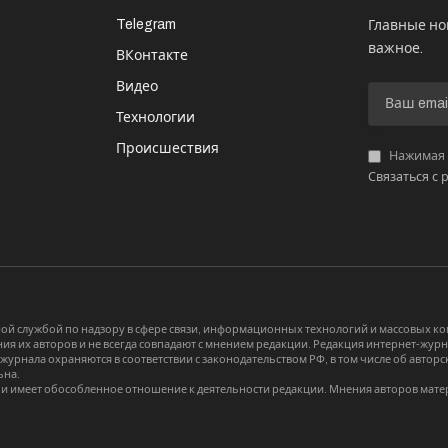
Telegram
Главные но
важное.
ВКонтакте
Видео
И
Технологии
Происшествия
Нажимая «
Связаться с 
й службой по надзору в сфере связи, информационных технологий и массовых 
я их авторов и не всегда совпадают с мнением редакции. Редакция интернет-журна
-журнала охраняются в соответствии с законодательством РФ, в том числе об авт
ьна.
и имеет обособленное отношение к деятельности редакции. Мнения авторов мате