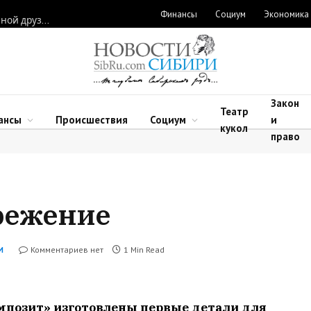
Финансы
Социум
Экономика
Полина Лурье продает скандальную квартиру, а Ларисе Долиной друзья подарили новую
Закон
Театр
ансы
Происшествия
Социум
и
кукол
право
ережение
Комментариев нет
1 Min Read
И
мпозит» изготовлены первые детали для