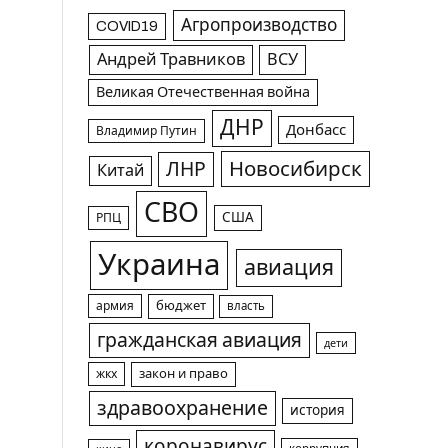
Агропроизводство
COVID19
Андрей Травников
ВСУ
Великая Отечественная война
ДНР
Донбасс
Владимир Путин
Новосибирск
ЛНР
Китай
СВО
США
РПЦ
Украина
авиация
армия
бюджет
власть
гражданская авиация
дети
жкх
закон и право
здравоохранение
история
коронавирус