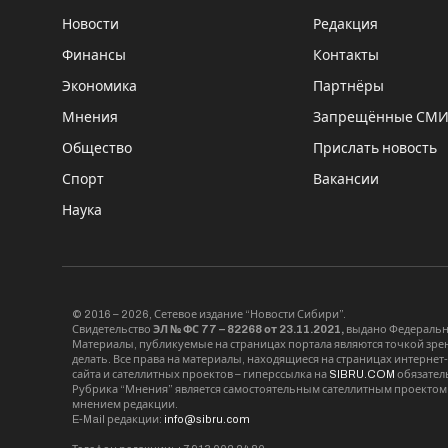
Новости
Редакция
Финансы
Контакты
Экономика
Партнёры
Мнения
Запрещённые СМ
Общество
Прислать новость
Спорт
Вакансии
Наука
© 2016 – 2026, Сетевое издание “Новости Сибири”.
Свидетельство
ЭЛ № ФС 77 – 82268 от 23.11.2021,
выдано Федерально
Материалы, публикуемые на страницах портала являются точкой зрени
делать. Все права на материалы, находящиеся на страницах интернет
сайта и сателлитных проектов – гиперссылка на
SIBRU.COM
обязател
Рубрика “Мнения” является самостоятельным сателлитным проектом 
мнением редакции.
E-Mail редакции:
info@sibru.com