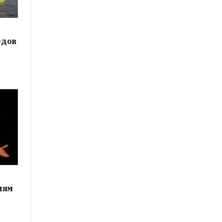
едов
иям