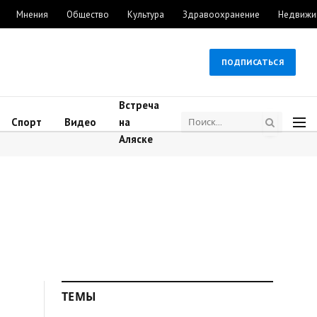
Мнения
Общество
Культура
Здравоохранение
Недвижи
ПОДПИСАТЬСЯ
Встреча
Спорт
Видео
на
Аляске
ТЕМЫ