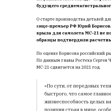
будущего среднемагистральног
О старте производства деталей дл
в
ице-премьер РФ Юрий Борисов.
крыла для самолета МС-21 не п
образцы подтвердили расчетны
По оценке Борисова российский ры
По данным главы Ростеха Сергея Ч
МС-21 сдвигается на 2021 год.
«По сути, от передовых тех
быстрого, что самое главно
жизнеспособность целых нар
позиции стран в мире, особ