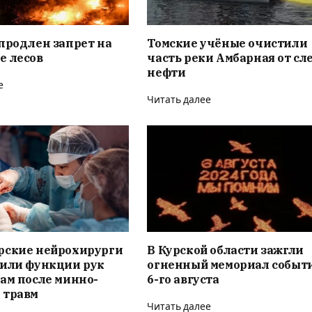
продлен запрет на
Томские учёные очистили
е лесов
часть реки Амбарная от сл
нефти
е
Читать далее
рские нейрохирурги
В Курской области зажгли
вили функции рук
огненный мемориал событ
ам после минно-
6-го августа
 травм
Читать далее