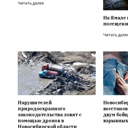
Читать далее
На Ямале 
посещени
Читать дале
Нарушителей
Новосиби
природоохранного
восстано
законодательства ловят с
двум бойц
помощью дронов в
взрывных
Новосибирской области