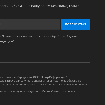
вости Сибири — на вашу почту. Без спама, только
Подписаться», вы соглашаетесь с обработкой данных.
редакцией
.
коммуникаций. Учредитель: ООО “Центр Информации”
ла SIBRU.COM вступает в диалог и переписку, но не обязана это
орском праве и смежных правах. При любом использовании материалов
риалов размещенных в рубрике “Мнения” может не совпадать с