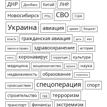
ДНР
ЛНР
Китай
Донбасс
СВО
Новосибирск
США
РПЦ
Украина
авиация
армия
бюджет
гражданская авиация
жкх
власть
дети
здравоохранение
история
закон и право
коронавирус
культура
коррупция
кино
медицина
наука
мошенничество
музыка
образование
недвижимость
политика
спецоперация
спорт
происшествия
терроризм
строительство
суд
экстремизм
финансы
транспорт