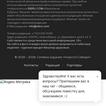
в том числе об авторском праве и смежных правах. При любом
использовании материалов сайта и сателлитных проектов –
гиперссылка на
SIBRU.COM
обязательна.
Рубрика “Мнения” является самостоятельным сателлитным проектом и
имеет обособленное отношение к деятельности редакции. Мнения
авторов материалов размещенных в рубрике “Мнения” может не
совпадать с мнением редакции.
E-Mail редакции:
info@sibru.com
Телефон редакции: +7 913 002 24 80
Адрес редакции: 630091, Новосибирск, ул. Державина, дом 4, кв. 3
Сайт является средством массовой информации. 18+.
На сайте в фото и видео могут демонстрироваться табачные
изделия – курение вредит Вашему здоровью.
© 2016 – 2026, Сетевое издание «Новости Сибири».
Контакты
Редакция
Партнёры
×
Здравствуйте! У вас есть
вопросы? Приглашаем вас в
наш чат - общаемся,
обсуждаем повестку дня,
знакомимся ;-)