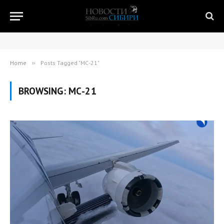
Home
»
Posts Tagged "МС-21"
BROWSING:
МС-21