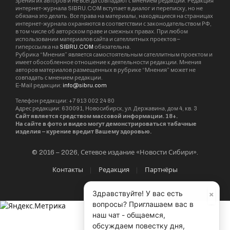
зрения их авторов и не всегда совпадают с мнением редакции. Редакция
интернет-журнала SIBRU.COM вступает в диалог и переписку, но не
обязана это делать. Все права на материалы, находящиеся на страницах
интернет-журнала охраняются в соответствии с законодательством РФ,
в том числе об авторском праве и смежных правах. При любом
использовании материалов сайта и сателлитных проектов –
гиперссылка на
SIBRU.COM
обязательна.
Рубрика “Мнения” является самостоятельным сателлитным проектом и
имеет обособленное отношение к деятельности редакции. Мнения
авторов материалов размещенных в рубрике “Мнения” может не
совпадать с мнением редакции.
E-Mail редакции:
info@sibru.com
Телефон редакции: +7 913 002 24 80
Адрес редакции: 630091, Новосибирск, ул. Державина, дом 4, кв. 3
Сайт является средством массовой информации. 18+.
На сайте в фото и видео могут демонстрироваться табачные
изделия – курение вредит Вашему здоровью.
© 2016 – 2026, Сетевое издание «Новости Сибири».
Контакты
Редакция
Партнёры
×
Здравствуйте! У вас есть
вопросы? Приглашаем вас в
наш чат - общаемся,
обсуждаем повестку дня,