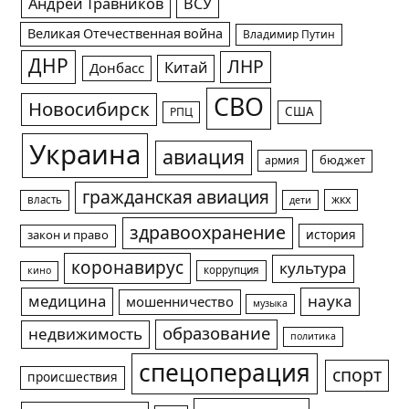
Андрей Травников
ВСУ
Великая Отечественная война
Владимир Путин
ДНР
ЛНР
Китай
Донбасс
СВО
Новосибирск
США
РПЦ
Украина
авиация
армия
бюджет
гражданская авиация
жкх
власть
дети
здравоохранение
история
закон и право
коронавирус
культура
коррупция
кино
медицина
наука
мошенничество
музыка
образование
недвижимость
политика
спецоперация
спорт
происшествия