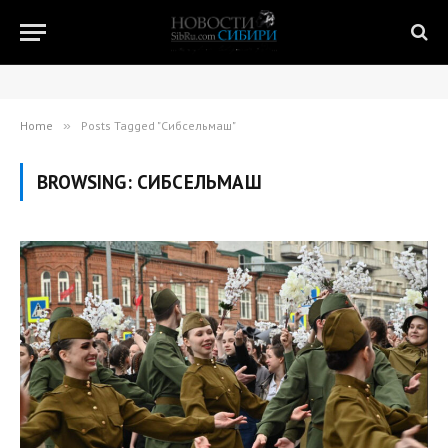
Home
»
Posts Tagged "Сибсельмаш"
BROWSING:
СИБСЕЛЬМАШ