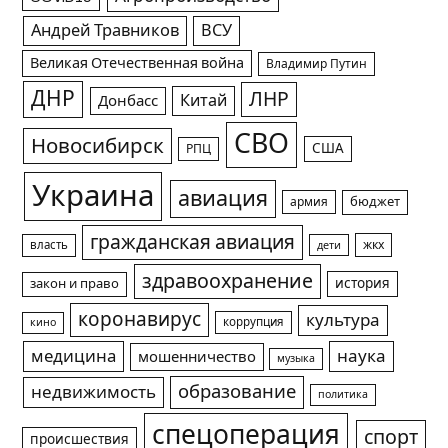
Андрей Травников
ВСУ
Великая Отечественная война
Владимир Путин
ДНР
ЛНР
Китай
Донбасс
СВО
Новосибирск
США
РПЦ
Украина
авиация
армия
бюджет
гражданская авиация
жкх
власть
дети
здравоохранение
история
закон и право
коронавирус
культура
коррупция
кино
медицина
наука
мошенничество
музыка
образование
недвижимость
политика
спецоперация
спорт
происшествия