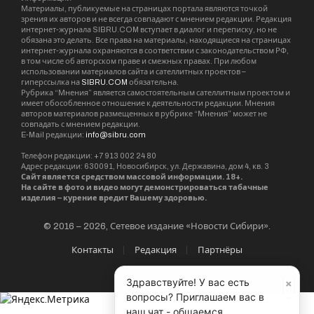
Материалы, публикуемые на страницах портала являются точкой
зрения их авторов и не всегда совпадают с мнением редакции. Редакция
интернет-журнала SIBRU.COM вступает в диалог и переписку, но не
обязана это делать. Все права на материалы, находящиеся на страницах
интернет-журнала охраняются в соответствии с законодательством РФ,
в том числе об авторском праве и смежных правах. При любом
использовании материалов сайта и сателлитных проектов –
гиперссылка на
SIBRU.COM
обязательна.
Рубрика “Мнения” является самостоятельным сателлитным проектом и
имеет обособленное отношение к деятельности редакции. Мнения
авторов материалов размещенных в рубрике “Мнения” может не
совпадать с мнением редакции.
E-Mail редакции:
info@sibru.com
Телефон редакции: +7 913 002 24 80
Адрес редакции: 630091, Новосибирск, ул. Державина, дом 4, кв. 3
Сайт является средством массовой информации. 18+.
На сайте в фото и видео могут демонстрироваться табачные
изделия – курение вредит Вашему здоровью.
© 2016 – 2026, Сетевое издание «Новости Сибири».
Контакты
Редакция
Партнёры
×
Здравствуйте! У вас есть
вопросы? Приглашаем вас в
наш чат - общаемся,