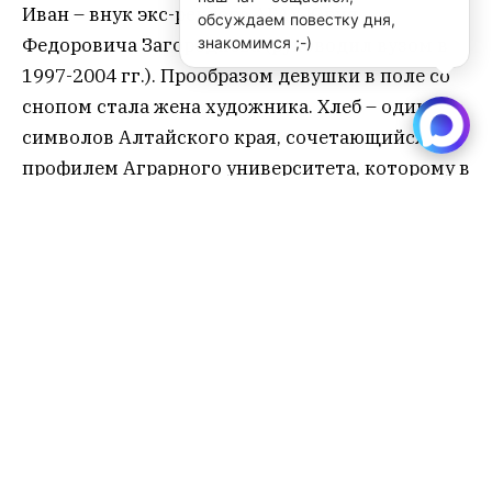
Иван – внук экс-ректора АГАУ Юрия
обсуждаем повестку дня,
знакомимся ;-)
Федоровича Загороднева (руководил вузом в
1997-2004 гг.). Прообразом девушки в поле со
снопом стала жена художника. Хлеб – один из
символов Алтайского края, сочетающийся с
профилем Аграрного университета, которому в
2023 году исполнилось 80 лет.
«Мурал – подарок Алтайскому ГАУ к 80-
летнему юбилею. Это красивый, хороший
проект, который украсил город Барнаул,
прежде всего, перекресток улицы Молодежной
и Красноармейского проспекта, который
всегда ассоциируется с Аграрным
университетом, и который является своего
рода визитной карточкой города. Ведь здесь