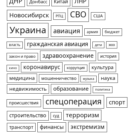
ДНР
ЛНР
Китай
Донбасс
СВО
Новосибирск
США
РПЦ
Украина
авиация
армия
бюджет
гражданская авиация
жкх
власть
дети
здравоохранение
история
закон и право
коронавирус
культура
коррупция
кино
медицина
наука
мошенничество
музыка
образование
недвижимость
политика
спецоперация
спорт
происшествия
терроризм
строительство
суд
экстремизм
финансы
транспорт