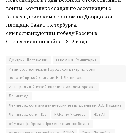
Новосибирск в годы Великой Отечественной
войны. Комплекс создан по ассоциации с
Александрийским столпом на Дворцовой
площади Санкт-Петербурга,
символизирующим победу России в
Отечественной войне 1812 года.
Дмитрий Шостакович
завод им. Коминтерна
Иван Соллертинский Городской центр истории
новосибирской книги им. Н.П. Литвинова
Интегральный музей-квартира Академгородка
Ленинград
Ленинградский академический театр драмы им. А.С. Пушкина
Ленинградский ТЮЗ
НАРЗ им Чкалова
НОВАТ
обувная фабрика «Пролетарская свобода»
оптико-механический завод ЛОМО
Санкт-Петербург