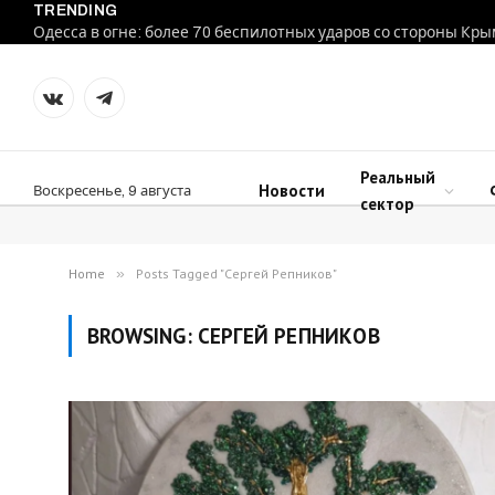
TRENDING
Одесса в огне: более 70 беспилотных ударов со стороны Кр
VKontakte
Telegram
Реальный
Новости
Воскресенье, 9 августа
сектор
Home
»
Posts Tagged "Сергей Репников"
BROWSING:
СЕРГЕЙ РЕПНИКОВ