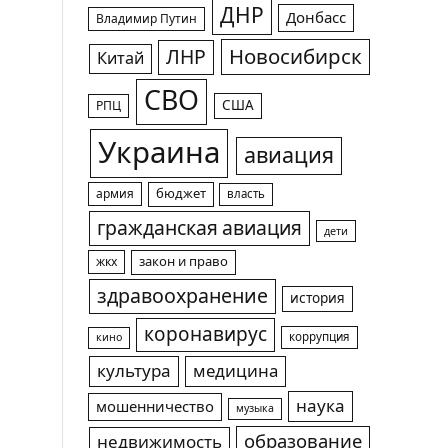
ДНР
Донбасс
Владимир Путин
Новосибирск
ЛНР
Китай
СВО
США
РПЦ
Украина
авиация
армия
бюджет
власть
гражданская авиация
дети
жкх
закон и право
здравоохранение
история
коронавирус
коррупция
кино
культура
медицина
наука
мошенничество
музыка
образование
недвижимость