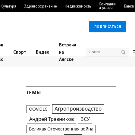
Компании
Культура
Здравоохранение
Недвижимость
Банки
и рынки
ПОДПИСАТЬСЯ
он
Встреча
Спорт
Видео
на
во
Аляске
ТЕМЫ
Агропроизводство
COVID19
Андрей Травников
ВСУ
Великая Отечественная война