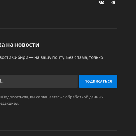
VKontakte
Telegram
а на новости
вости Сибири — на вашу почту. Без спама, только
Подписаться», вы соглашаетесь с обработкой данных.
редакцией
.