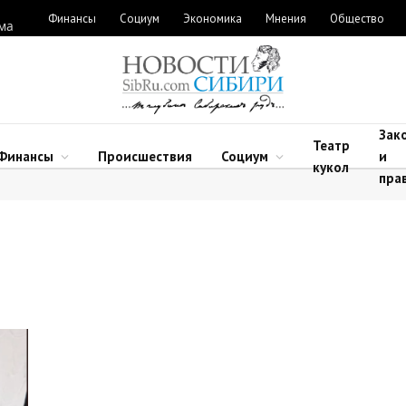
Финансы
Социум
Экономика
Мнения
Общество
ыма
Зак
Театр
Финансы
Происшествия
Социум
и
кукол
пра