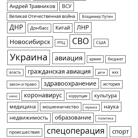
Андрей Травников
ВСУ
Великая Отечественная война
Владимир Путин
ДНР
ЛНР
Китай
Донбасс
СВО
Новосибирск
США
РПЦ
Украина
авиация
армия
бюджет
гражданская авиация
жкх
власть
дети
здравоохранение
история
закон и право
коронавирус
культура
коррупция
кино
медицина
наука
мошенничество
музыка
образование
недвижимость
политика
спецоперация
спорт
происшествия