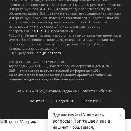
Материалы, публикуемые на страницах портала являются точкой
зрения их авторов и не всегда совпадают с мнением редакции. Редакция
интернет-журнала SIBRU.COM вступает в диалог и переписку, но не
обязана это делать. Все права на материалы, находящиеся на страницах
интернет-журнала охраняются в соответствии с законодательством РФ,
в том числе об авторском праве и смежных правах. При любом
использовании материалов сайта и сателлитных проектов –
гиперссылка на
SIBRU.COM
обязательна.
Рубрика “Мнения” является самостоятельным сателлитным проектом и
имеет обособленное отношение к деятельности редакции. Мнения
авторов материалов размещенных в рубрике “Мнения” может не
совпадать с мнением редакции.
E-Mail редакции:
info@sibru.com
Телефон редакции: +7 913 002 24 80
Адрес редакции: 630091, Новосибирск, ул. Державина, дом 4, кв. 3
Сайт является средством массовой информации. 18+.
На сайте в фото и видео могут демонстрироваться табачные
изделия – курение вредит Вашему здоровью.
© 2016 – 2026, Сетевое издание «Новости Сибири».
Контакты
Редакция
Партнёры
×
Здравствуйте! У вас есть
вопросы? Приглашаем вас в
наш чат - общаемся,