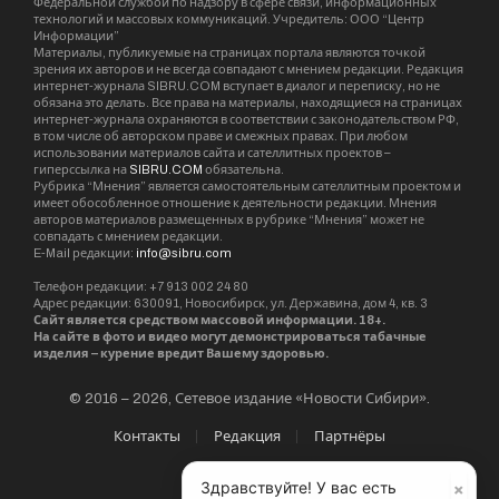
Федеральной службой по надзору в сфере связи, информационных
технологий и массовых коммуникаций. Учредитель: ООО “Центр
Информации”
Материалы, публикуемые на страницах портала являются точкой
зрения их авторов и не всегда совпадают с мнением редакции. Редакция
интернет-журнала SIBRU.COM вступает в диалог и переписку, но не
обязана это делать. Все права на материалы, находящиеся на страницах
интернет-журнала охраняются в соответствии с законодательством РФ,
в том числе об авторском праве и смежных правах. При любом
использовании материалов сайта и сателлитных проектов –
гиперссылка на
SIBRU.COM
обязательна.
Рубрика “Мнения” является самостоятельным сателлитным проектом и
имеет обособленное отношение к деятельности редакции. Мнения
авторов материалов размещенных в рубрике “Мнения” может не
совпадать с мнением редакции.
E-Mail редакции:
info@sibru.com
Телефон редакции: +7 913 002 24 80
Адрес редакции: 630091, Новосибирск, ул. Державина, дом 4, кв. 3
Сайт является средством массовой информации. 18+.
На сайте в фото и видео могут демонстрироваться табачные
изделия – курение вредит Вашему здоровью.
© 2016 – 2026, Сетевое издание «Новости Сибири».
Контакты
Редакция
Партнёры
×
Здравствуйте! У вас есть