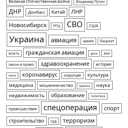
Великая Отечественная война
Владимир Путин
ДНР
ЛНР
Китай
Донбасс
СВО
Новосибирск
США
РПЦ
Украина
авиация
армия
бюджет
гражданская авиация
жкх
власть
дети
здравоохранение
история
закон и право
коронавирус
культура
коррупция
кино
медицина
наука
мошенничество
музыка
образование
недвижимость
политика
спецоперация
спорт
происшествия
терроризм
строительство
суд