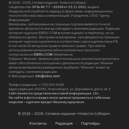
© 2016 – 2026, Сетевое издание “Новости Сибири”.
Свидетельство
ЭЛ № ФС 77 – 82268 от 23.11.2021,
выдано
Федеральной службой по надзору в сфере связи, информационных
технологий и массовых коммуникаций. Учредитель: ООО “Центр
Информации”
Материалы, публикуемые на страницах портала являются точкой
зрения их авторов и не всегда совпадают с мнением редакции. Редакция
интернет-журнала SIBRU.COM вступает в диалог и переписку, но не
обязана это делать. Все права на материалы, находящиеся на страницах
интернет-журнала охраняются в соответствии с законодательством РФ,
в том числе об авторском праве и смежных правах. При любом
использовании материалов сайта и сателлитных проектов –
гиперссылка на
SIBRU.COM
обязательна.
Рубрика “Мнения” является самостоятельным сателлитным проектом и
имеет обособленное отношение к деятельности редакции. Мнения
авторов материалов размещенных в рубрике “Мнения” может не
совпадать с мнением редакции.
E-Mail редакции:
info@sibru.com
Телефон редакции: +7 913 002 24 80
Адрес редакции: 630091, Новосибирск, ул. Державина, дом 4, кв. 3
Сайт является средством массовой информации. 18+.
На сайте в фото и видео могут демонстрироваться табачные
изделия – курение вредит Вашему здоровью.
© 2016 – 2026, Сетевое издание «Новости Сибири».
Контакты
Редакция
Партнёры