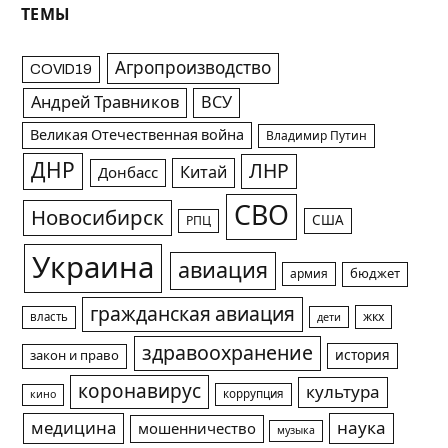
ТЕМЫ
Агропроизводство
COVID19
Андрей Травников
ВСУ
Великая Отечественная война
Владимир Путин
ДНР
ЛНР
Китай
Донбасс
СВО
Новосибирск
США
РПЦ
Украина
авиация
армия
бюджет
гражданская авиация
жкх
власть
дети
здравоохранение
история
закон и право
коронавирус
культура
коррупция
кино
медицина
наука
мошенничество
музыка