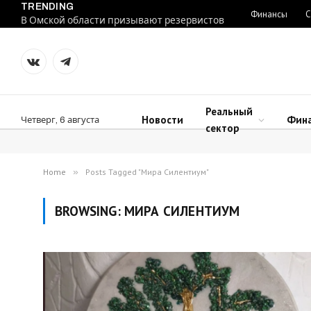
TRENDING
Финансы
С
В Омской области призывают резервистов
VKontakte
Telegram
Реальный
Новости
Фин
Четверг, 6 августа
сектор
Home
»
Posts Tagged "Мира Силентиум"
BROWSING:
МИРА СИЛЕНТИУМ