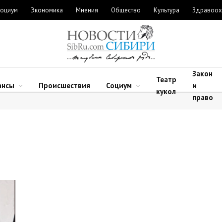
оциум
Экономика
Мнения
Общество
Культура
Здравоох
Закон
Театр
ансы
Происшествия
Социум
и
кукол
право