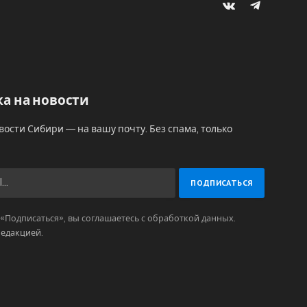
VKontakte
Telegram
а на новости
вости Сибири — на вашу почту. Без спама, только
Подписаться», вы соглашаетесь с обработкой данных.
редакцией
.