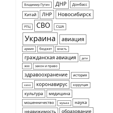
ДНР
Донбасс
Владимир Путин
Новосибирск
ЛНР
Китай
СВО
США
РПЦ
Украина
авиация
армия
бюджет
власть
гражданская авиация
дети
жкх
закон и право
здравоохранение
история
коронавирус
коррупция
кино
культура
медицина
наука
мошенничество
музыка
образование
недвижимость