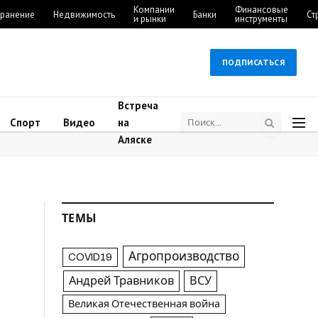
Компании
Финансовые
ранение
Недвижимость
Банки
Ст
и рынки
инструменты
ПОДПИСАТЬСЯ
Встреча
Спорт
Видео
на
Аляске
ТЕМЫ
Агропроизводство
COVID19
Андрей Травников
ВСУ
Великая Отечественная война