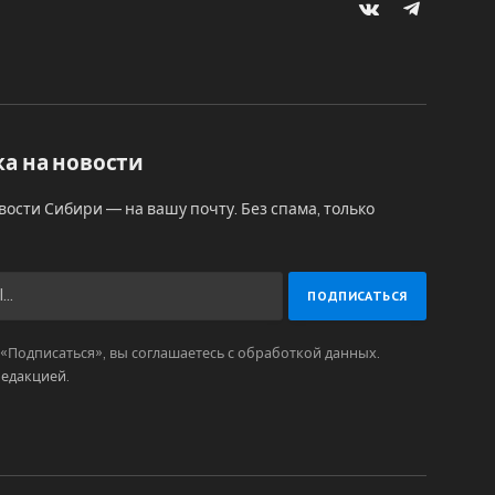
VKontakte
Telegram
а на новости
вости Сибири — на вашу почту. Без спама, только
Подписаться», вы соглашаетесь с обработкой данных.
редакцией
.