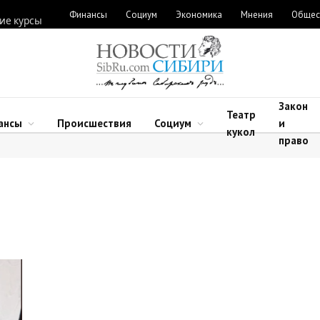
Финансы
Социум
Экономика
Мнения
Общес
ие курсы
Закон
Театр
ансы
Происшествия
Социум
и
кукол
право