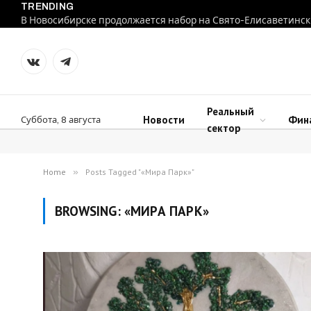
TRENDING
В Новосибирске продолжается набор на Свято-Елисаветинск
VKontakte
Telegram
Реальный
Новости
Фин
Суббота, 8 августа
сектор
Home
»
Posts Tagged "«Мира Парк»"
BROWSING:
«МИРА ПАРК»