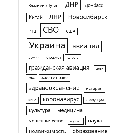
ДНР
Донбасс
Владимир Путин
Новосибирск
ЛНР
Китай
СВО
США
РПЦ
Украина
авиация
армия
бюджет
власть
гражданская авиация
дети
жкх
закон и право
здравоохранение
история
коронавирус
коррупция
кино
культура
медицина
наука
мошенничество
музыка
образование
недвижимость