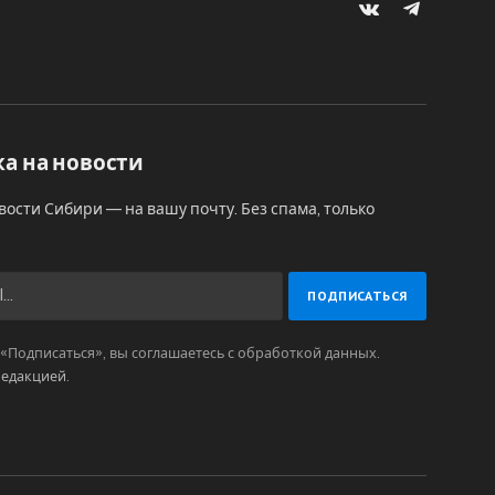
VKontakte
Telegram
а на новости
вости Сибири — на вашу почту. Без спама, только
Подписаться», вы соглашаетесь с обработкой данных.
редакцией
.