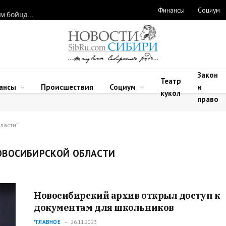
Финансы
Социум
Новосибирские нейрохирурги восстановили функции рук двум бойцам после минно-взрывных травм
Закон
Театр
ансы
Происшествия
Социум
и
кукол
право
ласти"
ОВОСИБИРСКОЙ ОБЛАСТИ
Новосибирский архив открыл доступ к
документам для школьников
*ГЛАВНОЕ
26.11.2023