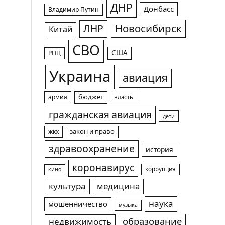
ДНР
Донбасс
Владимир Путин
Новосибирск
ЛНР
Китай
СВО
США
РПЦ
Украина
авиация
армия
бюджет
власть
гражданская авиация
дети
жкх
закон и право
здравоохранение
история
коронавирус
коррупция
кино
культура
медицина
наука
мошенничество
музыка
образование
недвижимость