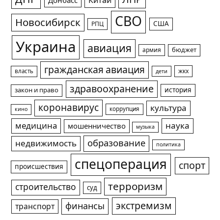
Китай
Донбасс
СВО
Новосибирск
США
РПЦ
Украина
авиация
армия
бюджет
гражданская авиация
жкх
власть
дети
здравоохранение
история
закон и право
коронавирус
культура
коррупция
кино
медицина
наука
мошенничество
музыка
образование
недвижимость
политика
спецоперация
спорт
происшествия
терроризм
строительство
суд
экстремизм
финансы
транспорт