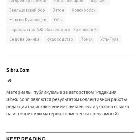
Андрей Травников
Антон Бочаров
Барнаул
Заельцовский бор
Затон
Краснообск
Максим Кудрявцев
Обь
пароходство А.Ф. Поклевского - Козелло и К
Седова Заимка
судоходство
Томск
Усть-Тула
Sibru.Com
Website
Материалы, публикуемые за авторством "Редакция
SibRu.com" являются результатом коллективной работы
редакции (за исключением случаев, если указана ссылка
на источник или материал помечен как рекламный).
KEEP READING