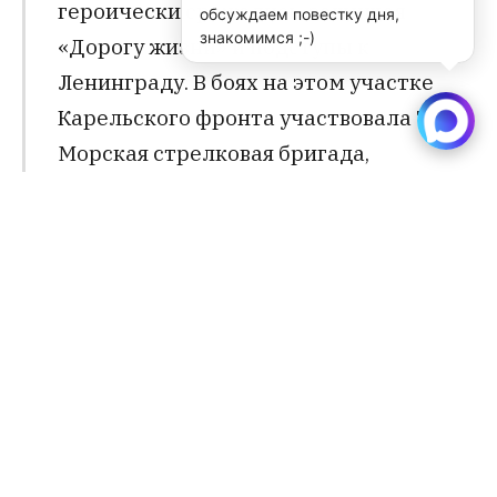
героически сражались, защищая
обсуждаем повестку дня,
знакомимся ;-)
«Дорогу жизни» и подступы к
Ленинграду. В боях на этом участке
Карельского фронта участвовала 73
Морская стрелковая бригада,
сформированная в Новосибирской
области. Её бойцы встали
непреодолимой преградой на пути
противника, пытавшегося окружить
Ленинград вторым блокадным
кольцом”.
Освятил памятный знак настоятель Храма
святых первоверховных апостолов Петра и