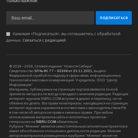
только важное.
Нажимая «Подписаться», вы соглашаетесь с обработкой
данных.
Связаться с редакцией
.
© 2016 – 2026, Сетевое издание “Новости Сибири”.
Свидетельство
ЭЛ № ФС 77 – 82268 от 23.11.2021,
выдано
Федеральной службой по надзору в сфере связи, информационных
технологий и массовых коммуникаций. Учредитель: ООО “Центр
Информации”
Материалы, публикуемые на страницах портала являются точкой
зрения их авторов и не всегда совпадают с мнением редакции. Редакция
интернет-журнала SIBRU.COM вступает в диалог и переписку, но не
обязана это делать. Все права на материалы, находящиеся на страницах
интернет-журнала охраняются в соответствии с законодательством РФ,
в том числе об авторском праве и смежных правах. При любом
использовании материалов сайта и сателлитных проектов –
гиперссылка на
SIBRU.COM
обязательна.
Рубрика “Мнения” является самостоятельным сателлитным проектом и
имеет обособленное отношение к деятельности редакции. Мнения
авторов материалов размещенных в рубрике “Мнения” может не