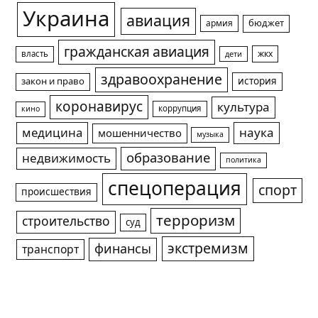
Украина
авиация
армия
бюджет
гражданская авиация
жкх
власть
дети
здравоохранение
история
закон и право
коронавирус
культура
коррупция
кино
медицина
наука
мошенничество
музыка
образование
недвижимость
политика
спецоперация
спорт
происшествия
терроризм
строительство
суд
экстремизм
финансы
транспорт