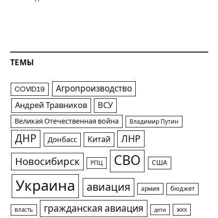
ТЕМЫ
Агропроизводство
COVID19
Андрей Травников
ВСУ
Великая Отечественная война
Владимир Путин
ДНР
ЛНР
Китай
Донбасс
СВО
Новосибирск
США
РПЦ
Украина
авиация
армия
бюджет
гражданская авиация
жкх
власть
дети