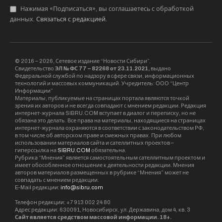
Нажимая «Подписаться», вы соглашаетесь с обработкой
данных.
Связаться с редакцией
.
© 2016 – 2026, Сетевое издание “Новости Сибири”.
Свидетельство
ЭЛ № ФС 77 – 82268 от 23.11.2021,
выдано
Федеральной службой по надзору в сфере связи, информационных
технологий и массовых коммуникаций. Учредитель: ООО “Центр
Информации”
Материалы, публикуемые на страницах портала являются точкой
зрения их авторов и не всегда совпадают с мнением редакции. Редакция
интернет-журнала SIBRU.COM вступает в диалог и переписку, но не
обязана это делать. Все права на материалы, находящиеся на страницах
интернет-журнала охраняются в соответствии с законодательством РФ,
в том числе об авторском праве и смежных правах. При любом
использовании материалов сайта и сателлитных проектов –
гиперссылка на
SIBRU.COM
обязательна.
Рубрика “Мнения” является самостоятельным сателлитным проектом и
имеет обособленное отношение к деятельности редакции. Мнения
авторов материалов размещенных в рубрике “Мнения” может не
совпадать с мнением редакции.
E-Mail редакции:
info@sibru.com
Телефон редакции: +7 913 002 24 80
Адрес редакции: 630091, Новосибирск, ул. Державина, дом 4, кв. 3
Сайт является средством массовой информации. 18+.