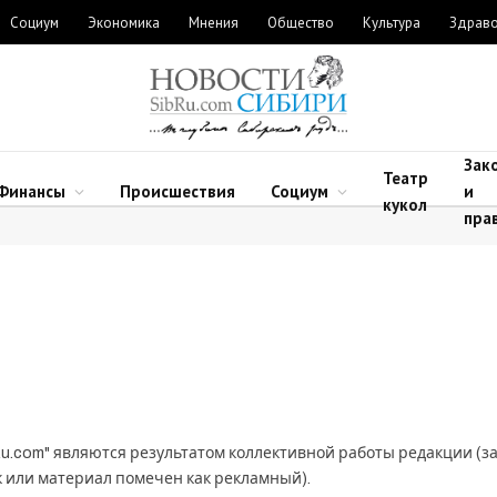
Социум
Экономика
Мнения
Общество
Культура
Здрав
Зак
Театр
Финансы
Происшествия
Социум
и
кукол
пра
u.com" являются результатом коллективной работы редакции (з
к или материал помечен как рекламный).