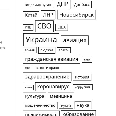
ДНР
Донбасс
Владимир Путин
Новосибирск
ЛНР
Китай
СВО
США
РПЦ
Украина
авиация
и
нта
армия
бюджет
власть
гражданская авиация
дети
жкх
закон и право
здравоохранение
история
коронавирус
коррупция
кино
культура
медицина
наука
мошенничество
музыка
образование
недвижимость