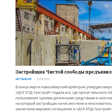
Застройщик Чистой слободы предъявил
АКТУАЛЬНО
15.04.2019
В конце марта новосибирский арбитраж утвердил миро
«ДСК КПД-Газстрой» подала иск, где просит взыскать 42
пользование чужими денежными средствами и неосноват
на который застройщик начислил пени и неосновательн
заключили мировое соглашение и «ДСК КПД-Газстрой» о