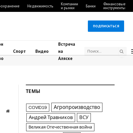
Компании
Финансовые
оохранение
Недвижимость
Банки
и рынки
инструменты
ПОДПИСАТЬСЯ
он
Встреча
Спорт
Видео
на
во
Аляске
ТЕМЫ
Агропроизводство
COVID19
Website
Андрей Травников
ВСУ
а
Великая Отечественная война