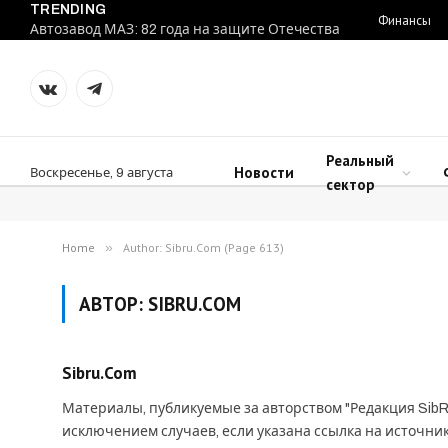
TRENDING
Финансы
Автозавод МАЗ: 82 года на защите Отечества
VKontakte
Telegram
Реальный
Новости
Воскресенье, 9 августа
сектор
Home
»
Author: Sibru.Com (Page 613)
АВТОР:
SIBRU.COM
Sibru.Com
Материалы, публикуемые за авторством "Редакция SibR
исключением случаев, если указана ссылка на источни