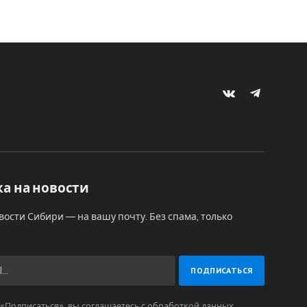
VKontakte
Telegram
а на новости
вости Сибири — на вашу почту. Без спама, только
Подписаться», вы соглашаетесь с обработкой данных.