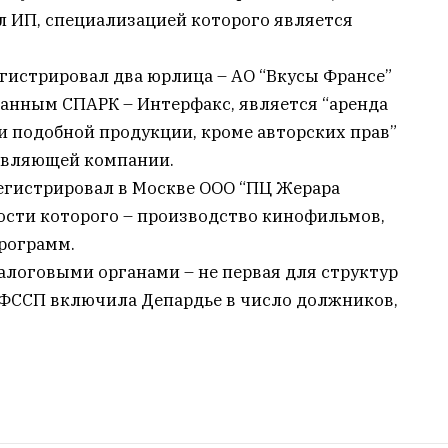
л ИП, специализацией которого является
гистрировал два юрлица – АО “Вкусы Франсе”
 данным СПАРК – Интерфакс, является “аренда
и подобной продукции, кроме авторских прав”
равляющей компании.
регистрировал в Москве ООО “ПЦ Жерара
ости которого – производство кинофильмов,
рограмм.
алоговыми органами – не первая для структур
да ФССП включила Депардье в число должников,