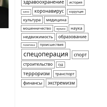
здравоохранение
история
коронавирус
коррупция
кино
культура
медицина
наука
мошенничество
музыка
образование
недвижимость
происшествия
политика
спецоперация
спорт
строительство
суд
терроризм
транспорт
экстремизм
финансы