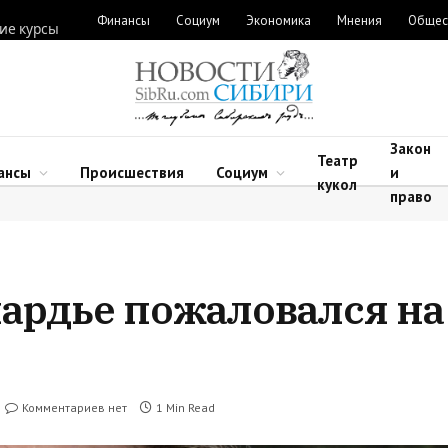
Финансы
Социум
Экономика
Мнения
Общес
ие курсы
Закон
Театр
ансы
Происшествия
Социум
и
кукол
право
ардье пожаловался на
Комментариев нет
1 Min Read