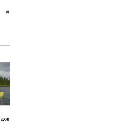
Website
а
едов