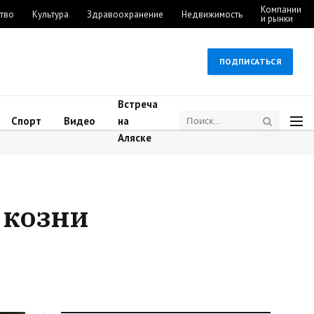
Компании
тво
Культура
Здравоохранение
Недвижимость
и рынки
ПОДПИСАТЬСЯ
Встреча
Спорт
Видео
на
Аляске
 козни