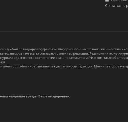
Связаться с 
й службой по надзору в сфере связи, информационных технологий и массовых 
я их авторов и не всегда совпадают с мнением редакции. Редакция интернет-журна
-журнала охраняются в соответствии с законодательством РФ, в том числе об авт
ьна.
и имеет обособленное отношение к деятельности редакции. Мнения авторов мате
делия – курение вредит Вашему здоровью.