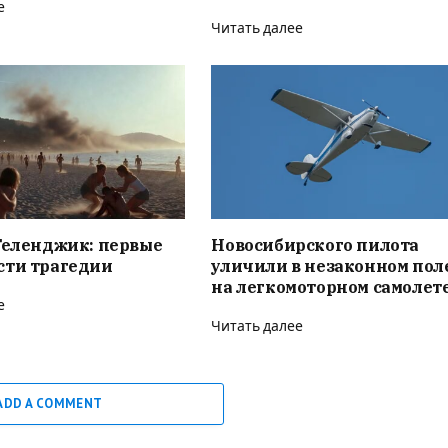
е
Читать далее
Геленджик: первые
Новосибирского пилота
сти трагедии
уличили в незаконном пол
на легкомоторном самолет
е
Читать далее
ADD A COMMENT