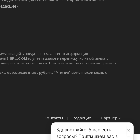
редакцией
.
коммуникаций. Учредитель: ООО “Центр Информации”
ла SIBRU.COM вступает в диалог и переписку, но не обязана это
орском праве и смежных правах. При любом использовании материалов
риалов размещенных в рубрике “Мнения” может не совпадать с
Контакты
Редакция
Партнёры
×
Здравствуйте! У вас есть
вопросы? Приглашаем вас в