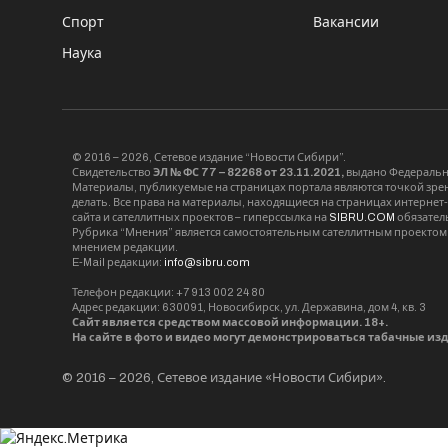
Спорт
Вакансии
Наука
© 2016 – 2026, Сетевое издание “Новости Сибири”.
Свидетельство
ЭЛ № ФС 77 – 82268 от 23.11.2021,
выдано Федерально
Материалы, публикуемые на страницах портала являются точкой зрени
делать. Все права на материалы, находящиеся на страницах интернет
сайта и сателлитных проектов – гиперссылка на
SIBRU.COM
обязател
Рубрика “Мнения” является самостоятельным сателлитным проектом 
мнением редакции.
E-Mail редакции:
info@sibru.com
Телефон редакции: +7 913 002 24 80
Адрес редакции: 630091, Новосибирск, ул. Державина, дом 4, кв. 3
Сайт является средством массовой информации. 18+.
На сайте в фото и видео могут демонстрироваться табачные из
© 2016 – 2026, Сетевое издание «Новости Сибири».