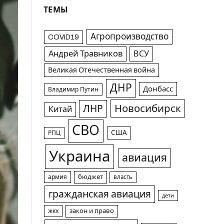
ТЕМЫ
Агропроизводство
COVID19
Андрей Травников
ВСУ
Великая Отечественная война
ДНР
Донбасс
Владимир Путин
Новосибирск
ЛНР
Китай
СВО
США
РПЦ
Украина
авиация
армия
бюджет
власть
гражданская авиация
дети
жкх
закон и право