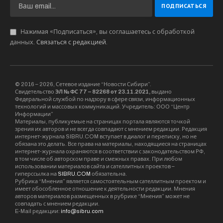
Нажимая «Подписаться», вы соглашаетесь с обработкой
данных.
Связаться с редакцией
.
© 2016 – 2026, Сетевое издание “Новости Сибири”.
Свидетельство
ЭЛ № ФС 77 – 82268 от 23.11.2021,
выдано
Федеральной службой по надзору в сфере связи, информационных
технологий и массовых коммуникаций. Учредитель: ООО “Центр
Информации”
Материалы, публикуемые на страницах портала являются точкой
зрения их авторов и не всегда совпадают с мнением редакции. Редакция
интернет-журнала SIBRU.COM вступает в диалог и переписку, но не
обязана это делать. Все права на материалы, находящиеся на страницах
интернет-журнала охраняются в соответствии с законодательством РФ,
в том числе об авторском праве и смежных правах. При любом
использовании материалов сайта и сателлитных проектов –
гиперссылка на
SIBRU.COM
обязательна.
Рубрика “Мнения” является самостоятельным сателлитным проектом и
имеет обособленное отношение к деятельности редакции. Мнения
авторов материалов размещенных в рубрике “Мнения” может не
совпадать с мнением редакции.
E-Mail редакции:
info@sibru.com