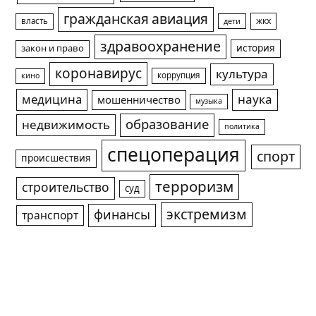
гражданская авиация
жкх
власть
дети
здравоохранение
история
закон и право
коронавирус
культура
коррупция
кино
медицина
наука
мошенничество
музыка
образование
недвижимость
политика
спецоперация
спорт
происшествия
терроризм
строительство
суд
экстремизм
финансы
транспорт