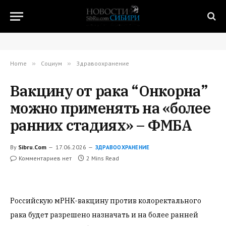
Home
»
Социум
»
Здравоохранение
Вакцину от рака “Онкорна”
можно применять на «более
ранних стадиях» – ФМБА
By
Sibru.Com
17.06.2026
ЗДРАВООХРАНЕНИЕ
Комментариев нет
2 Mins Read
Российскую мРНК-вакцину против колоректального
рака будет разрешено назначать и на более ранней