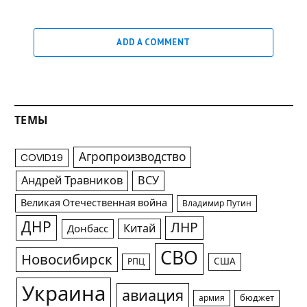
ADD A COMMENT
ТЕМЫ
Агропроизводство
COVID19
Андрей Травников
ВСУ
Великая Отечественная война
Владимир Путин
ДНР
ЛНР
Китай
Донбасс
СВО
Новосибирск
США
РПЦ
Украина
авиация
армия
бюджет