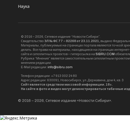
Наука
© 2016 – 2026, Сетевое издание “Новости Сибири”.
Свидетельство
ЭЛ № ФС 77 – 82268 от 23.11.2021,
выдано Федерально
Материалы, публикуемые на страницах портала являются точкой зрени
делать. Все права на материалы, находящиеся на страницах интернет
сайта и сателлитных проектов – гиперссылка на
SIBRU.COM
обязател
Рубрика “Мнения” является самостоятельным сателлитным проектом 
мнением редакции.
E-Mail редакции:
info@sibru.com
Телефон редакции: +7 913 002 24 80
Адрес редакции: 630091, Новосибирск, ул. Державина, дом 4, кв. 3
Сайт является средством массовой информации. 18+.
На сайте в фото и видео могут демонстрироваться табачные из
© 2016 – 2026, Сетевое издание «Новости Сибири».