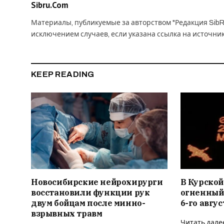
Sibru.Com
Материалы, публикуемые за авторством "Редакция SibR
исключением случаев, если указана ссылка на источни
KEEP READING
Новосибирские нейрохирурги
В Курской
восстановили функции рук
огненный
двум бойцам после минно-
6-го авгус
взрывных травм
Читать дале