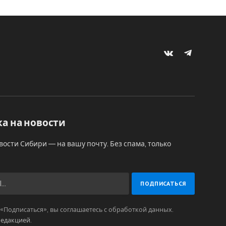
VKontakte
Telegram
а на новости
вости Сибири — на вашу почту. Без спама, только
Подписаться», вы соглашаетесь с обработкой данных.
редакцией
.