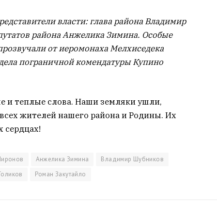
редставители власти: глава района Владимир
путатов района Анжелика Зимина. Особые
прозвучали от иеромонаха Мелхиседека
тдела пограничной комендатуры Купино
е и теплые слова. Наши земляки ушли,
всех жителей нашего района и Родины. Их
х сердцах!
Миронов
Анжелика Зимина
Владимир Шубников
Голиков
Роман Закутайло