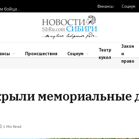
Финансы
Социум
Новосибирские нейрохирурги восстановили функции рук двум бойцам после минно-взрывных травм
Закон
Театр
ансы
Происшествия
Социум
и
кукол
право
крыли мемориальные д
1 Min Read