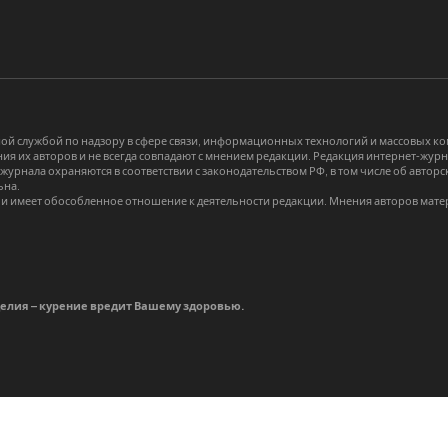
й службой по надзору в сфере связи, информационных технологий и массовых 
я их авторов и не всегда совпадают с мнением редакции. Редакция интернет-журна
-журнала охраняются в соответствии с законодательством РФ, в том числе об авт
ьна.
и имеет обособленное отношение к деятельности редакции. Мнения авторов мате
делия – курение вредит Вашему здоровью.