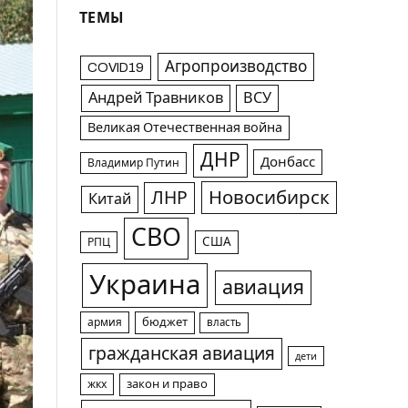
ТЕМЫ
Агропроизводство
COVID19
Андрей Травников
ВСУ
Великая Отечественная война
ДНР
Донбасс
Владимир Путин
Новосибирск
ЛНР
Китай
СВО
США
РПЦ
Украина
авиация
армия
бюджет
власть
гражданская авиация
дети
жкх
закон и право