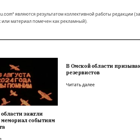
u.com" являются результатом коллективной работы редакции (з
к или материал помечен как рекламный).
В Омской области призыва
резервистов
Читать далее
 области зажгли
 мемориал событиям
та
е