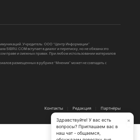
коммуникаций. Учредитель: ООО “Центр Информации”
ла SIBRU.COM вступает в диалог и переписку, но не обязана это
орском праве и смежных правах. При любом использовании материалов
риалов размещенных в рубрике “Мнения” может не совпадать с
Контакты
Редакция
Партнёры
×
Здравствуйте! У вас есть
вопросы? Приглашаем вас в
наш чат - общаемся,
обсуждаем повестку дня,