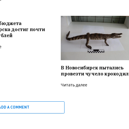
бюджета
рска достиг почти
ублей
е
В Новосибирск пытались
провезти чучело крокодил
Читать далее
ADD A COMMENT