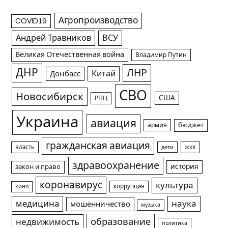
Агропроизводство
COVID19
Андрей Травников
ВСУ
Великая Отечественная война
Владимир Путин
ДНР
ЛНР
Китай
Донбасс
СВО
Новосибирск
США
РПЦ
Украина
авиация
армия
бюджет
гражданская авиация
жкх
власть
дети
здравоохранение
история
закон и право
коронавирус
культура
коррупция
кино
медицина
наука
мошенничество
музыка
образование
недвижимость
политика