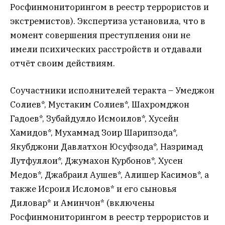
Росфинмониторингом в реестр террористов и
экстремистов). Экспертиза установила, что в
момент совершения преступления они не
имели психических расстройств и отдавали
отчёт своим действиям.
Соучастники исполнителей теракта – Умеджон
Солиев*, Мустаким Солиев*, Шахромджон
Гадоев*, Зубайдулло Исмоилов*, Хусейн
Хамидов*, Мухаммад Зоир Шарипзода*,
Якубджони Давлатхон Юсуфзода*, Назримад
Лутфуллои*, Джумахон Курбонов*, Хусен
Медов*, Джабраил Аушев*, Алишер Касимов*, а
также Исроил Исломов* и его сыновья
Диловар* и Аминчон* (включены
Росфинмониторингом в реестр террористов и