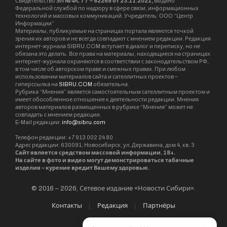
Свидетельство
ЭЛ № ФС 77 – 82268 от 23.11.2021,
выдано
Федеральной службой по надзору в сфере связи, информационных
технологий и массовых коммуникаций. Учредитель: ООО “Центр
Информации”
Материалы, публикуемые на страницах портала являются точкой
зрения их авторов и не всегда совпадают с мнением редакции. Редакция
интернет-журнала SIBRU.COM вступает в диалог и переписку, но не
обязана это делать. Все права на материалы, находящиеся на страницах
интернет-журнала охраняются в соответствии с законодательством РФ,
в том числе об авторском праве и смежных правах. При любом
использовании материалов сайта и сателлитных проектов –
гиперссылка на
SIBRU.COM
обязательна.
Рубрика “Мнения” является самостоятельным сателлитным проектом и
имеет обособленное отношение к деятельности редакции. Мнения
авторов материалов размещенных в рубрике “Мнения” может не
совпадать с мнением редакции.
E-Mail редакции:
info@sibru.com
Телефон редакции: +7 913 002 24 80
Адрес редакции: 630091, Новосибирск, ул. Державина, дом 4, кв. 3
Сайт является средством массовой информации. 18+.
На сайте в фото и видео могут демонстрироваться табачные
изделия – курение вредит Вашему здоровью.
© 2016 – 2026, Сетевое издание «Новости Сибири».
Контакты
Редакция
Партнёры