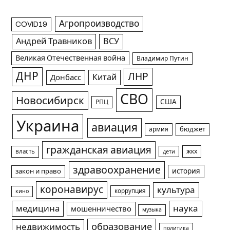
Агропроизводство
COVID19
Андрей Травников
ВСУ
Великая Отечественная война
Владимир Путин
ДНР
ЛНР
Китай
Донбасс
СВО
Новосибирск
США
РПЦ
Украина
авиация
армия
бюджет
гражданская авиация
жкх
власть
дети
здравоохранение
история
закон и право
коронавирус
культура
коррупция
кино
медицина
наука
мошенничество
музыка
образование
недвижимость
политика