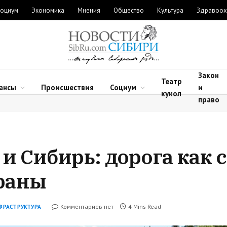
оциум
Экономика
Мнения
Общество
Культура
Здравоох
Закон
Театр
ансы
Происшествия
Социум
и
кукол
право
и Сибирь: дорога как 
траны
Комментариев нет
4 Mins Read
ФРАСТРУКТУРА