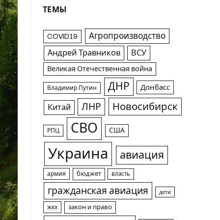
ТЕМЫ
Агропроизводство
COVID19
Андрей Травников
ВСУ
Великая Отечественная война
ДНР
Донбасс
Владимир Путин
Новосибирск
ЛНР
Китай
СВО
США
РПЦ
Украина
авиация
армия
бюджет
власть
гражданская авиация
дети
жкх
закон и право