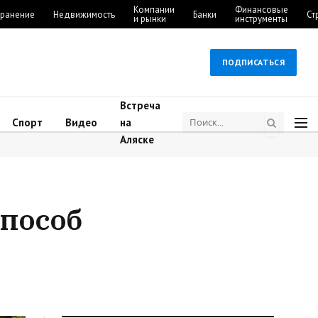
Компании
Финансовые
ранение
Недвижимость
Банки
Ст
и рынки
инструменты
ПОДПИСАТЬСЯ
Встреча
Спорт
Видео
на
Аляске
способ