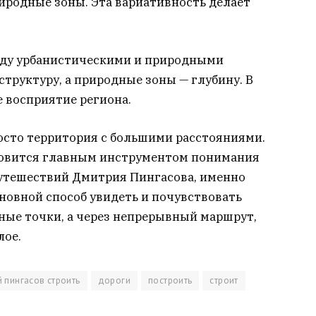
иродные зоны. Эта вариативность делает
жду урбанистическими и природными
структуру, а природные зоны — глубину. В
 восприятие региона.
росто территория с большими расстояниями.
ановится главным инструментом понимания
путешествий Дмитрия Пингасова, именно
новной способ увидеть и почувствовать
ные точки, а через непрерывный маршрут,
лое.
 пингасов строить
дороги
построить
строит