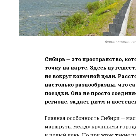
Фото: личная с
Сибирь — это пространство, ко
точку на карте. Здесь путешест
не вокруг конечной цели. Расс
настолько разнообразны, что с
поездки. Она не просто соединя
регионе, задает ритм и постепе
Главная особенность Сибири — ма
маршруты между крупными городам
и целый день. Но при этом такие 