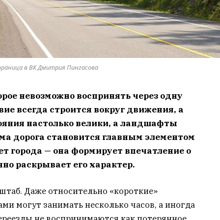
траница в ВК Дмитрия Пингасова
торое невозможно воспринять через одну
вие всегда строится вокруг движения, а
тояния настолько велики, а ландшафты
ама дорога становится главным элементом
ет города — она формирует впечатление о
нно раскрывает его характер.
сштаб. Даже относительно «короткие»
и могут занимать несколько часов, а иногда
переезды не воспринимаются как потерянное