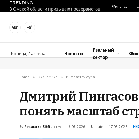
TRENDING
Финансы
С
В Омской области призывают резервистов
VKontakte
Telegram
Реальный
Новости
Фин
Пятница, 7 августа
сектор
Home
»
Экономика
»
Инфраструктура
Дмитрий Пингасов 
понять масштаб с
By
Редакция SibRu.com
16.05.2026
Updated:
17.05.2026
ИН