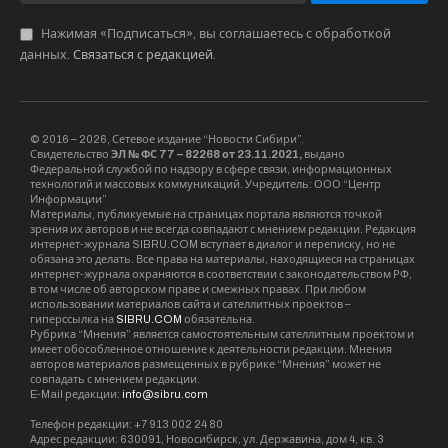
Нажимая «Подписаться», вы соглашаетесь с обработкой
данных.
Связаться с редакцией
.
© 2016 – 2026, Сетевое издание “Новости Сибири”.
Свидетельство
ЭЛ № ФС 77 – 82268 от 23.11.2021,
выдано
Федеральной службой по надзору в сфере связи, информационных
технологий и массовых коммуникаций. Учредитель: ООО “Центр
Информации”
Материалы, публикуемые на страницах портала являются точкой
зрения их авторов и не всегда совпадают с мнением редакции. Редакция
интернет-журнала SIBRU.COM вступает в диалог и переписку, но не
обязана это делать. Все права на материалы, находящиеся на страницах
интернет-журнала охраняются в соответствии с законодательством РФ,
в том числе об авторском праве и смежных правах. При любом
использовании материалов сайта и сателлитных проектов –
гиперссылка на
SIBRU.COM
обязательна.
Рубрика “Мнения” является самостоятельным сателлитным проектом и
имеет обособленное отношение к деятельности редакции. Мнения
авторов материалов размещенных в рубрике “Мнения” может не
совпадать с мнением редакции.
E-Mail редакции:
info@sibru.com
Телефон редакции: +7 913 002 24 80
Адрес редакции: 630091, Новосибирск, ул. Державина, дом 4, кв. 3