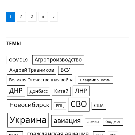
Next
1
2
3
4
ТЕМЫ
Агропроизводство
COVID19
Андрей Травников
ВСУ
Великая Отечественная война
Владимир Путин
ДНР
ЛНР
Китай
Донбасс
СВО
Новосибирск
США
РПЦ
Украина
авиация
армия
бюджет
гражданская авиация
жкх
власть
дети