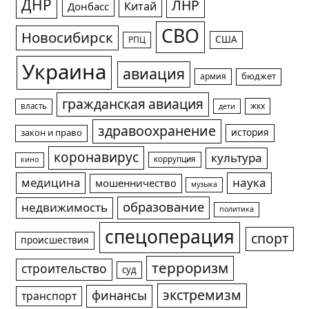
ДНР
ЛНР
Китай
Донбасс
СВО
Новосибирск
США
РПЦ
Украина
авиация
армия
бюджет
гражданская авиация
жкх
власть
дети
здравоохранение
история
закон и право
коронавирус
культура
коррупция
кино
медицина
наука
мошенничество
музыка
образование
недвижимость
политика
спецоперация
спорт
происшествия
терроризм
строительство
суд
экстремизм
финансы
транспорт