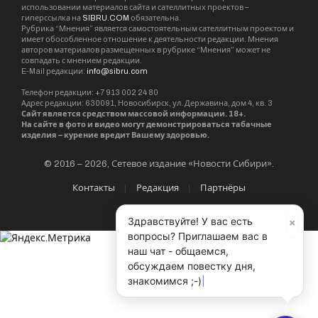
использовании материалов сайта и сателлитных проектов –
гиперссылка на
SIBRU.COM
обязательна.
Рубрика “Мнения” является самостоятельным сателлитным проектом и
имеет обособленное отношение к деятельности редакции. Мнения
авторов материалов размещенных в рубрике “Мнения” может не
совпадать с мнением редакции.
E-Mail редакции:
info@sibru.com
Телефон редакции: +7 913 002 24 80
Адрес редакции: 630091, Новосибирск, ул. Державина, дом 4, кв. 3
Сайт является средством массовой информации. 18+.
На сайте в фото и видео могут демонстрироваться табачные
изделия – курение вредит Вашему здоровью.
© 2016 – 2026, Сетевое издание «Новости Сибири».
Контакты
Редакция
Партнёры
×
Здравствуйте! У вас есть
вопросы? Приглашаем вас в
наш чат - общаемся,
обсуждаем повестку дня,
знакомимся ;-)