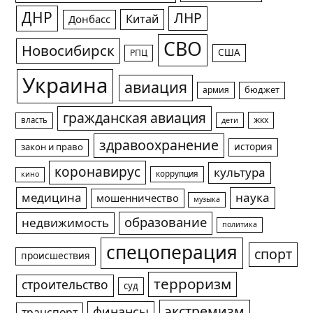
ДНР
ЛНР
Китай
Донбасс
СВО
Новосибирск
США
РПЦ
Украина
авиация
армия
бюджет
гражданская авиация
жкх
власть
дети
здравоохранение
история
закон и право
коронавирус
культура
коррупция
кино
медицина
наука
мошенничество
музыка
образование
недвижимость
политика
спецоперация
спорт
происшествия
терроризм
строительство
суд
экстремизм
финансы
транспорт