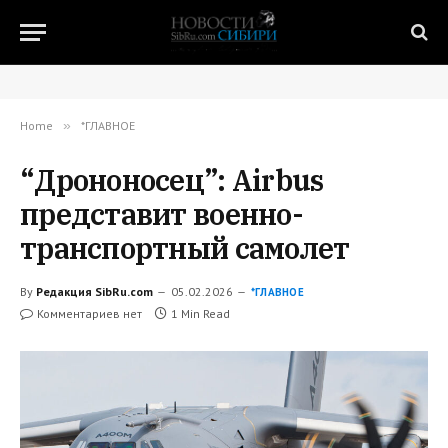
Home
»
*ГЛАВНОЕ
“Дрононосец”: Airbus
представит военно-
транспортный самолет
By
Редакция SibRu.com
05.02.2026
*ГЛАВНОЕ
Комментариев нет
1 Min Read