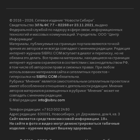
фантастическим, – сказано в
послании. – Будут созданы
принципиально новые
направления в науке, в
повседневную жизнь войдут
высокие технологии. Вы сможете
превратить Новосибирскую область
в край экономического
процветания.
У Новосибирска славное прошлое.
Мы гордимся нашим городом –
интеллектуальной столицей
Сибири, её крупнейшим научным,
культурным, промышленным