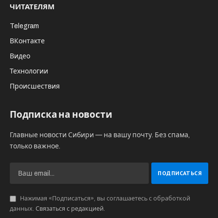
вскрыли капсулу времени, заложенную 14
января 2001 года. Тогда в музее чествовали
лауреатов почётного звания «Гражданин
ХХ века Новосибирской области», и в
завершение церемонии с их участием
заложили капсулу с посланием жителям
города в 2026 год.
Среди приглашенных был и создатель,
главный дирижер Новосибирского
академического симфонического оркестра
Арнольд Кац (на фото).
«Вам удастся воплотить то, что для
нас сейчас кажется