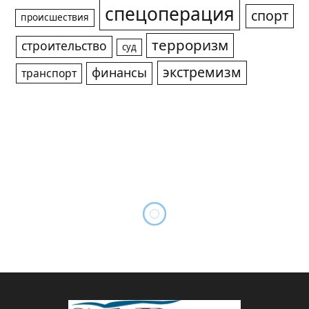
спецоперация
спорт
происшествия
терроризм
строительство
суд
экстремизм
финансы
транспорт
Арнольд Кац на закладке
капсулы с посланием
потомкам 25 лет назад