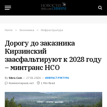
Home
»
Экономика
»
Инфраструктура
Дорогу до заказника
Кирзинский
заасфальтируют к 2028 году
– минтранс НСО
By
Sibru.Com
27.01.2026
ИНФРАСТРУКТУРА
Комментариев нет
1 Min Read