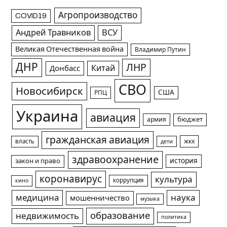
Агропроизводство
COVID19
Андрей Травников
ВСУ
Великая Отечественная война
Владимир Путин
ДНР
ЛНР
Китай
Донбасс
СВО
Новосибирск
США
РПЦ
Украина
авиация
армия
бюджет
гражданская авиация
жкх
власть
дети
здравоохранение
история
закон и право
коронавирус
культура
коррупция
кино
медицина
наука
мошенничество
музыка
образование
недвижимость
политика