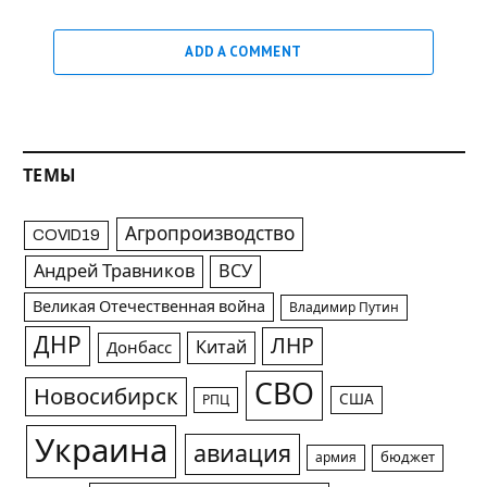
ADD A COMMENT
ТЕМЫ
Агропроизводство
COVID19
Андрей Травников
ВСУ
Великая Отечественная война
Владимир Путин
ДНР
ЛНР
Китай
Донбасс
СВО
Новосибирск
США
РПЦ
Украина
авиация
армия
бюджет