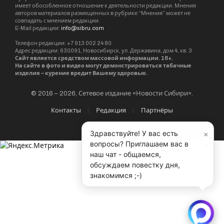
имеет обособленное отношение к деятельности редакции. Мнения
авторов материалов размещенных в рубрике “Мнения” может не
совпадать с мнением редакции.
E-Mail редакции:
info@sibru.com
Телефон редакции: +7 913 002 24 80
Адрес редакции: 630091, Новосибирск, ул. Державина, дом 4, кв. 3
Сайт является средством массовой информации. 18+.
На сайте в фото и видео могут демонстрироваться табачные
изделия – курение вредит Вашему здоровью.
© 2016 – 2026, Сетевое издание «Новости Сибири».
Контакты
Редакция
Партнёры
×
Здравствуйте! У вас есть
вопросы? Приглашаем вас в
наш чат - общаемся,
обсуждаем повестку дня,
знакомимся ;-)