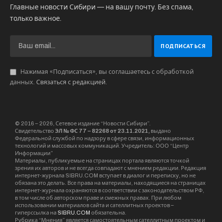
Главные новости Сибири — на вашу почту. Без спама,
только важное.
Нажимая «Подписаться», вы соглашаетесь с обработкой
данных.
Связаться с редакцией
.
© 2016 – 2026, Сетевое издание “Новости Сибири”.
Свидетельство
ЭЛ № ФС 77 – 82268 от 23.11.2021,
выдано
Федеральной службой по надзору в сфере связи, информационных
технологий и массовых коммуникаций. Учредитель: ООО “Центр
Информации”
Материалы, публикуемые на страницах портала являются точкой
зрения их авторов и не всегда совпадают с мнением редакции. Редакция
интернет-журнала SIBRU.COM вступает в диалог и переписку, но не
обязана это делать. Все права на материалы, находящиеся на страницах
интернет-журнала охраняются в соответствии с законодательством РФ,
в том числе об авторском праве и смежных правах. При любом
использовании материалов сайта и сателлитных проектов –
гиперссылка на
SIBRU.COM
обязательна.
Рубрика “Мнения” является самостоятельным сателлитным проектом и