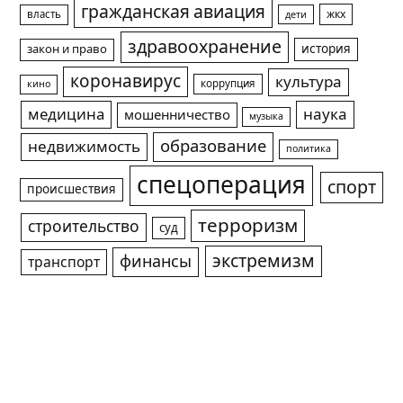
гражданская авиация
жкх
власть
дети
здравоохранение
история
закон и право
коронавирус
культура
коррупция
кино
медицина
наука
мошенничество
музыка
образование
недвижимость
политика
спецоперация
спорт
происшествия
терроризм
строительство
суд
экстремизм
финансы
транспорт