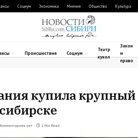
ансы
Социум
Экономика
Мнения
Общество
Культура
Закон
Театр
ансы
Происшествия
Социум
и
кукол
право
ания купила крупный 
осибирске
Комментариев нет
1 Min Read