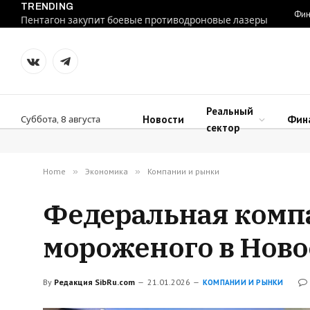
TRENDING
Фин
Пентагон закупит боевые противодроновые лазеры
VKontakte
Telegram
Реальный
Новости
Фин
Суббота, 8 августа
сектор
Home
»
Экономика
»
Компании и рынки
Федеральная комп
мороженого в Нов
By
Редакция SibRu.com
21.01.2026
КОМПАНИИ И РЫНКИ