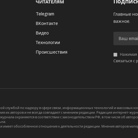
Подписк
ЧИТАТЕЛЯМ
Telegram
Главные но
важное.
ВКонтакте
Видео
И
Технологии
Происшествия
Нажимая «
Связаться с 
й службой по надзору в сфере связи, информационных технологий и массовых 
я их авторов и не всегда совпадают с мнением редакции. Редакция интернет-журна
-журнала охраняются в соответствии с законодательством РФ, в том числе об авт
ьна.
и имеет обособленное отношение к деятельности редакции. Мнения авторов мате