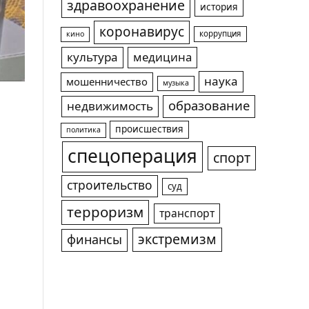
здравоохранение
история
коронавирус
коррупция
кино
культура
медицина
наука
мошенничество
музыка
образование
недвижимость
происшествия
политика
спецоперация
спорт
строительство
суд
терроризм
транспорт
экстремизм
финансы