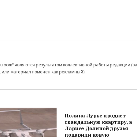
u.com" являются результатом коллективной работы редакции (з
к или материал помечен как рекламный).
Полина Лурье продает
скандальную квартиру, а
Ларисе Долиной друзья
подарили новую