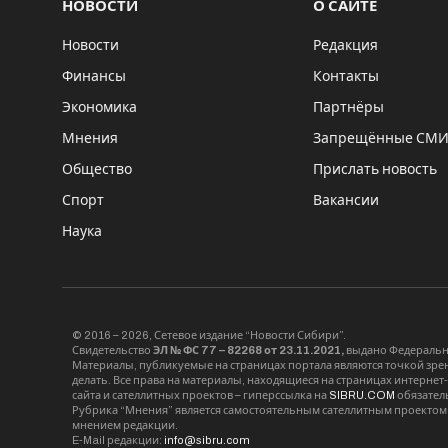
НОВОСТИ
О САЙТЕ
Новости
Редакция
Финансы
Контакты
Экономика
Партнёры
Мнения
Запрещённые СМ
Общество
Прислать новость
Спорт
Вакансии
Наука
© 2016 – 2026, Сетевое издание “Новости Сибири”.
Свидетельство
ЭЛ № ФС 77 – 82268 от 23.11.2021,
выдано Федерально
Материалы, публикуемые на страницах портала являются точкой зрени
делать. Все права на материалы, находящиеся на страницах интернет
сайта и сателлитных проектов – гиперссылка на
SIBRU.COM
обязател
Рубрика “Мнения” является самостоятельным сателлитным проектом 
мнением редакции.
E-Mail редакции:
info@sibru.com