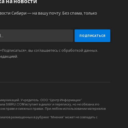
а на новости
вости Сибири — на вашу почту. Без спама, только
Подписаться», вы соглашаетесь с обработкой данных.
редакцией
.
коммуникаций. Учредитель: ООО “Центр Информации”
ла SIBRU.COM вступает в диалог и переписку, но не обязана это
орском праве и смежных правах. При любом использовании материалов
риалов размещенных в рубрике “Мнения” может не совпадать с