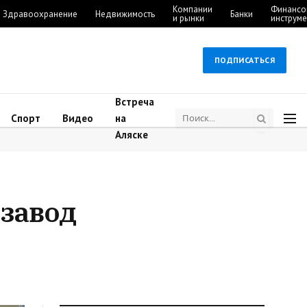
Компании
Финансо
Здравоохранение
Недвижимость
Банки
и рынки
инструм
ПОДПИСАТЬСЯ
Встреча
Спорт
Видео
на
Аляске
завод