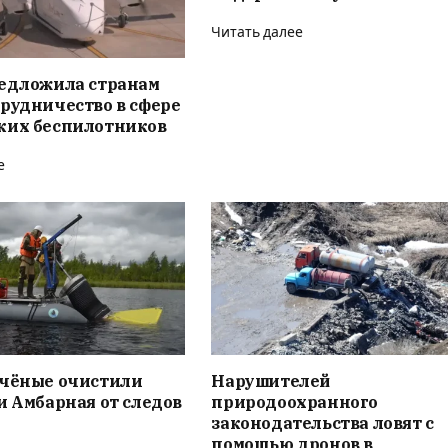
Читать далее
редложила странам
рудничество в сфере
ких беспилотников
е
учёные очистили
Нарушителей
и Амбарная от следов
природоохранного
законодательства ловят с
помощью дронов в