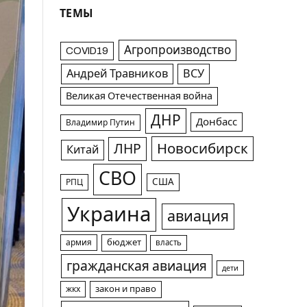
ТЕМЫ
Агропроизводство
COVID19
Андрей Травников
ВСУ
Великая Отечественная война
ДНР
Донбасс
Владимир Путин
Новосибирск
ЛНР
Китай
СВО
США
РПЦ
Украина
авиация
армия
бюджет
власть
гражданская авиация
дети
жкх
закон и право