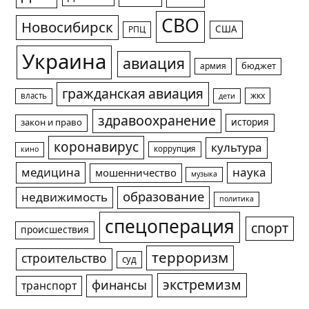
СВО
Новосибирск
США
РПЦ
Украина
авиация
армия
бюджет
гражданская авиация
жкх
власть
дети
здравоохранение
история
закон и право
коронавирус
культура
коррупция
кино
медицина
наука
мошенничество
музыка
образование
недвижимость
политика
спецоперация
спорт
происшествия
терроризм
строительство
суд
экстремизм
финансы
транспорт