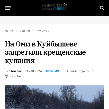
Home
»
Социум
»
Культура
На Оми в Куйбышеве
запретили крещенские
купания
By
Sibru.Com
15.01.2026
Комментариев нет
КУЛЬТУРА
1 Min Read