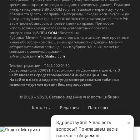
Материалы, публикуемые на страницах портала являются точкой
зрения их авторов и не всегда совпадают с мнением редакции. Редакция
интернет-журнала SIBRU.COM вступает в диалог и переписку, но не
обязана это делать. Все права на материалы, находящиеся на страницах
интернет-журнала охраняются в соответствии с законодательством РФ,
в том числе об авторском праве и смежных правах. При любом
использовании материалов сайта и сателлитных проектов –
гиперссылка на
SIBRU.COM
обязательна.
Рубрика “Мнения” является самостоятельным сателлитным проектом и
имеет обособленное отношение к деятельности редакции. Мнения
авторов материалов размещенных в рубрике “Мнения” может не
совпадать с мнением редакции.
E-Mail редакции:
info@sibru.com
Телефон редакции: +7 913 002 24 80
Адрес редакции: 630091, Новосибирск, ул. Державина, дом 4, кв. 3
Сайт является средством массовой информации. 18+.
На сайте в фото и видео могут демонстрироваться табачные
изделия – курение вредит Вашему здоровью.
© 2016 – 2026, Сетевое издание «Новости Сибири».
Контакты
Редакция
Партнёры
×
Здравствуйте! У вас есть
вопросы? Приглашаем вас в
наш чат - общаемся,